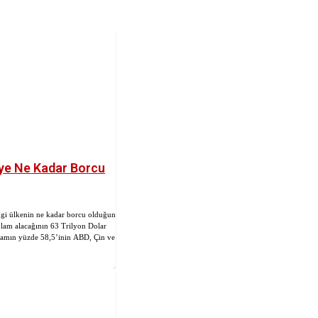
’ye Ne Kadar Borcu
ngi ülkenin ne kadar borcu olduğuna
plam alacağının 63 Trilyon Dolar
kamın yüzde 58,5’inin ABD, Çin ve