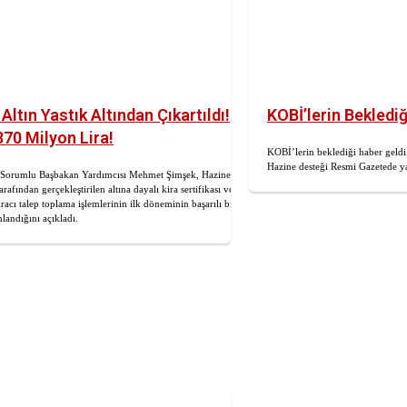
Altın Yastık Altından Çıkartıldı!
KOBİ’lerin Bekledi
370 Milyon Lira!
KOBİ’lerin beklediği haber geld
Hazine desteği Resmi Gazetede y
Sorumlu Başbakan Yardımcısı Mehmet Şimşek, Hazine
arafından gerçekleştirilen altına dayalı kira sertifikası ve
ihracı talep toplama işlemlerinin ilk döneminin başarılı bir
landığını açıkladı.