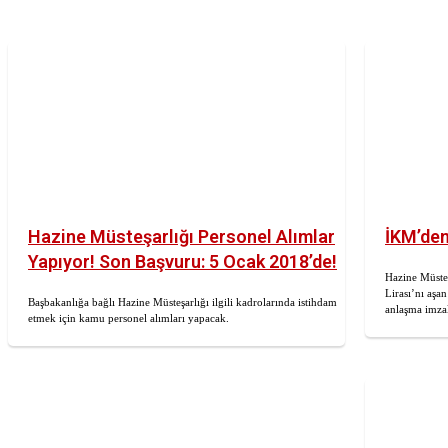
Hazine Müsteşarlığı Personel Alımlar
İKM’den
Yapıyor! Son Başvuru: 5 Ocak 2018’de!
Hazine Müsteş
Lirası’nı aşa
Başbakanlığa bağlı Hazine Müsteşarlığı ilgili kadrolarında istihdam
anlaşma imzal
etmek için kamu personel alımları yapacak.