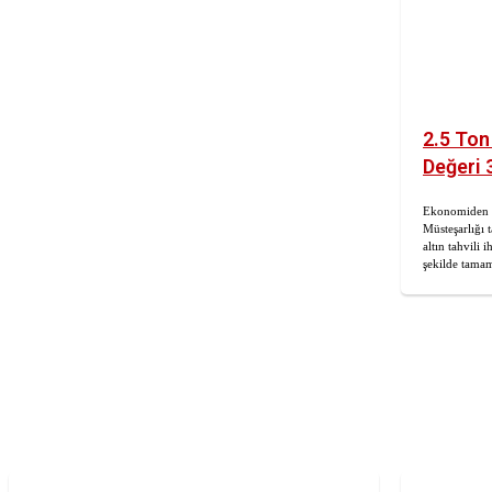
2.5 Ton 
Değeri 
Ekonomiden 
Müsteşarlığı t
altın tahvili 
şekilde tamam