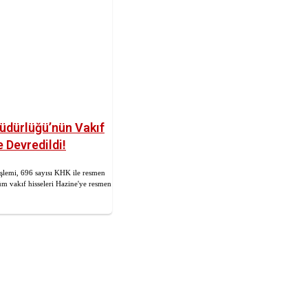
üdürlüğü’nün Vakıf
 Devredildi!
işlemi, 696 sayısı KHK ile resmen
tüm vakıf hisseleri Hazine'ye resmen