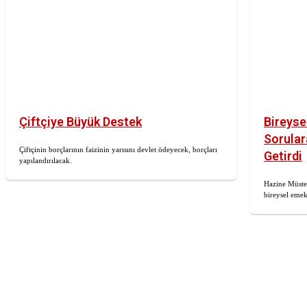
Çiftçiye Büyük Destek
Bireysel
Sorular
Çiftçinin borçlarının faizinin yarısını devlet ödeyecek, borçları
Getirdi
yapılandırılacak.
Hazine Müsteş
bireysel emekl