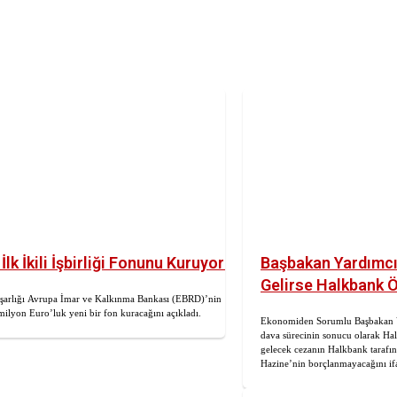
İlk İkili İşbirliği Fonunu Kuruyor!
Başbakan Yardımcıs
Gelirse Halkbank 
şarlığı Avrupa İmar ve Kalkınma Bankası (EBRD)’nin
ilyon Euro’luk yeni bir fon kuracağını açıkladı.
Ekonomiden Sorumlu Başbakan 
dava sürecinin sonucu olarak Hal
gelecek cezanın Halkbank tarafı
Hazine’nin borçlanmayacağını ifa