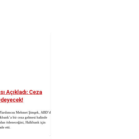
ı Açıkladı: Ceza
Ödeyecek!
Yardımcısı Mehmet Şimşek, ABD’deki
kbank’a bir ceza gelmesi halinde
ndan ödeneceğini, Halkbank için
de etti.