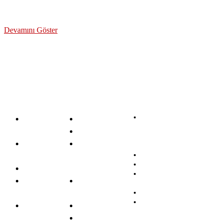
Devamını Göster
Kuveyt
Banka İş
Akbank
Türk
İlanları
Aktif Bank
Katılım
Banka
Albaraka
Bankası
Odeabank
Sınavları
Türk Katılım
PTT Bank
Bankacılık
Bankası
QNB
Birikim &
Alternatif
Finansbank
Yatırım
Bank
Şekerbank
Türk
Diğer İş
Anadolubank
Ekonomi
İlanları
Burgan Bank
Bankası