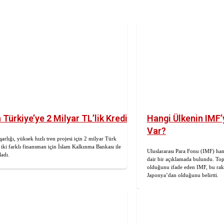
 Türkiye’ye 2 Milyar TL’lik Kredi!
Hangi Ülkenin IMF
Var?
arlığı, yüksek hızlı tren projesi için 2 milyar Türk
n iki farklı finansman için İslam Kalkınma Bankası ile
Uluslararası Para Fonu (IMF) ha
adı.
dair bir açıklamada bulundu. To
olduğunu ifade eden IMF, bu ra
Japonya’dan olduğunu belirtti.