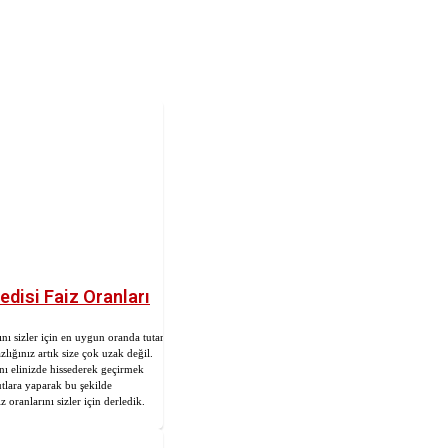
edisi Faiz Oranları
ını sizler için en uygun oranda tutarak
zlığınız artık size çok uzak değil.
ını elinizde hissederek geçirmek
utlara yaparak bu şekilde
 oranlarını sizler için derledik.