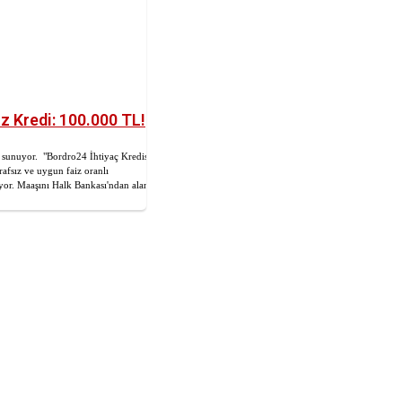
 Kredi: 100.000 TL!
 sunuyor. "Bordro24 İhtiyaç Kredisi"
afsız ve uygun faiz oranlı
yor. Maaşını Halk Bankası'ndan alan...