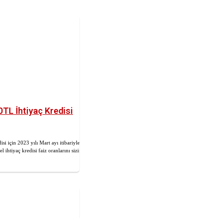
0TL İhtiyaç Kredisi
si için 2023 yılı Mart ayı itibariyle
 ihtiyaç kredisi faiz oranlarını sizin
.