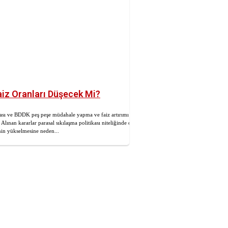
aiz Oranları Düşecek Mi?
sı ve BDDK peş peşe müdahale yapma ve faiz artırımı
. Alınan kararlar parasal sıkılaşma politikası niteliğinde olup
inin yükselmesine neden...