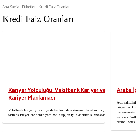
Ana Sayfa
Etiketler
Kredi Faiz Oranları
Kredi Faiz Oranları
Kariyer Yolculuğu: Vakıfbank Kariyer ve
Araba İ
Kariyer Planlaması!
Acil nakit iht
isteyenler, k
Vakıfbank kariyer yolculuğu ile bankacılık sektöründe kendini ileriye
başvurmaktadı
taşımak isteyenlere banka yardımcı olup, en iyi olanakları sunmaktadır.
Gereken Şartl
Araba İpotekl