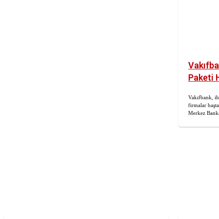
Vakıfba
Paketi 
Vakıfbank, ih
firmalar başt
Merkez Bankas