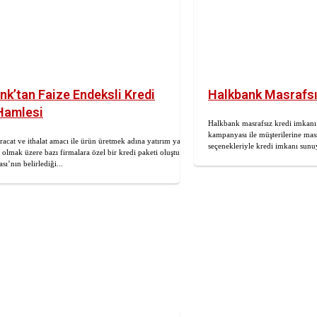
nk’tan Faize Endeksli Kredi
Halkbank Masrafsız
Hamlesi
Halkbank masrafsız kredi imkanı
kampanyası ile müşterilerine masr
racat ve ithalat amacı ile ürün üretmek adına yatırım yapan
seçenekleriyle kredi imkanı sunu
a olmak üzere bazı firmalara özel bir kredi paketi oluşturdu.
ı’nın belirlediği...