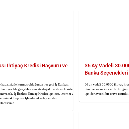
ası İhtiyaç Kredisi Başvuru ve
36 Ay Vadeli 30.00
Banka Seçenekleri
 hayalinizde kurmuş olduğunuz her şeyi İş Bankası
36 ay vadeli 30.000₺ ihtiyaç kredi
en hızlı şekilde gerçekleştirmekte doğal olarak artık sizler
tüm bankaları inceledik. En güncel
lmayacak. İş Bankası İhtiyaç Kredisi için cep, internet ya da
için derleyerek bir araya getirdik
u tutarak başvuru işlemlerini kolay yoldan
ileceksiniz