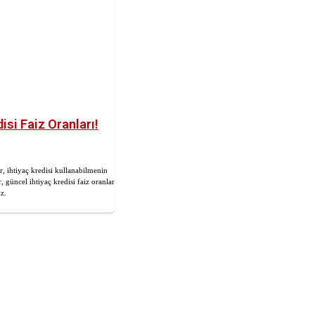
isi Faiz Oranları!
r, ihtiyaç kredisi kullanabilmenin
er, güncel ihtiyaç kredisi faiz oranları ve
iz.