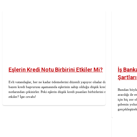
Eşlerin Kredi Notu Birbirini Etkiler Mi?
İş Bank
Şartları
Evli vatandaşlar, her ne kadar ödemelerini düzenli yapıyor olsalar da
bazen kredi başvurusu aşamasında eşlerinin sahip olduğu düşük kredi
Bundan böyle
notlarından çekinirler. Peki eşlerin düşük kredi puanları birbirlerini nasıl
aracılığı ile 
etkiler? İşte cevabı!
için hiç zor o
şubenin yolun
gerçekleştireb