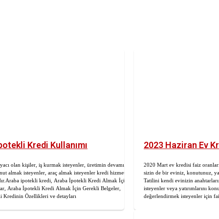
potekli Kredi Kullanımı
2023 Haziran Ev Kr
iyacı olan kişiler, iş kurmak isteyenler, üretimin devamını
2020 Mart ev kredisi faiz oranlar
onut almak isteyenler, araç almak isteyenler kredi hizmetine
sizin de bir eviniz, konutunuz, ya
r.Araba ipotekli kredi, Araba İpotekli Kredi Almak İçin
Tatilini kendi evinizin anahtarlar
ar, Araba İpotekli Kredi Almak İçin Gerekli Belgeler,
isteyenler veya yatırımlarını kon
i Kredinin Özellikleri ve detayları
değerlendirmek isteyenler için faiz