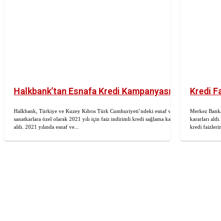
Halkbank’tan Esnafa Kredi Kampanyası
Kredi F
Halkbank, Türkiye ve Kuzey Kıbrıs Türk Cumhuriyeti’ndeki esnaf ve
Merkez Banka
sanatkarlara özel olarak 2021 yılı için faiz indirimli kredi sağlama kararı
kararları aldı
aldı. 2021 yılında esnaf ve...
kredi faizler