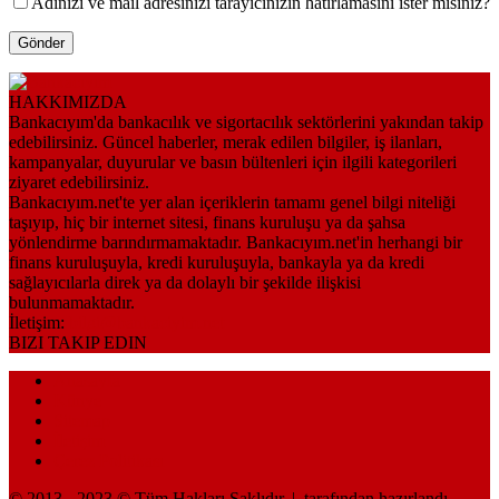
Adınızı ve mail adresinizi tarayıcınızın hatırlamasını ister misiniz?
HAKKIMIZDA
Bankacıyım'da bankacılık ve sigortacılık sektörlerini yakından takip
edebilirsiniz. Güncel haberler, merak edilen bilgiler, iş ilanları,
kampanyalar, duyurular ve basın bültenleri için ilgili kategorileri
ziyaret edebilirsiniz.
Bankacıyım.net'te yer alan içeriklerin tamamı genel bilgi niteliği
taşıyıp, hiç bir internet sitesi, finans kuruluşu ya da şahsa
yönlendirme barındırmamaktadır. Bankacıyım.net'in herhangi bir
finans kuruluşuyla, kredi kuruluşuyla, bankayla ya da kredi
sağlayıcılarla direk ya da dolaylı bir şekilde ilişkisi
bulunmamaktadır.
İletişim:
bilgi@bankaciyim.net
BIZI TAKIP EDIN
Anasayfa
Künye
Sitemap
İletişim
Çerez Politikası
© 2013 - 2023 © Tüm Hakları Saklıdır. |
tarafından hazırlandı.