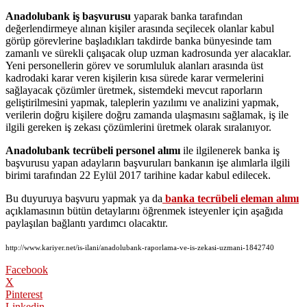
Anadolubank iş başvurusu
yaparak banka tarafından
değerlendirmeye alınan kişiler arasında seçilecek olanlar kabul
görüp görevlerine başladıkları takdirde banka bünyesinde tam
zamanlı ve sürekli çalışacak olup uzman kadrosunda yer alacaklar.
Yeni personellerin görev ve sorumluluk alanları arasında üst
kadrodaki karar veren kişilerin kısa sürede karar vermelerini
sağlayacak çözümler üretmek, sistemdeki mevcut raporların
geliştirilmesini yapmak, taleplerin yazılımı ve analizini yapmak,
verilerin doğru kişilere doğru zamanda ulaşmasını sağlamak, iş ile
ilgili gereken iş zekası çözümlerini üretmek olarak sıralanıyor.
Anadolubank tecrübeli personel alımı
ile ilgilenerek banka iş
başvurusu yapan adayların başvuruları bankanın işe alımlarla ilgili
birimi tarafından 22 Eylül 2017 tarihine kadar kabul edilecek.
Bu duyuruya başvuru yapmak ya da
banka tecrübeli eleman alımı
açıklamasının bütün detaylarını öğrenmek isteyenler için aşağıda
paylaşılan bağlantı yardımcı olacaktır.
http://www.kariyer.net/is-ilani/anadolubank-raporlama-ve-is-zekasi-uzmani-1842740
Facebook
X
Pinterest
Linkedin