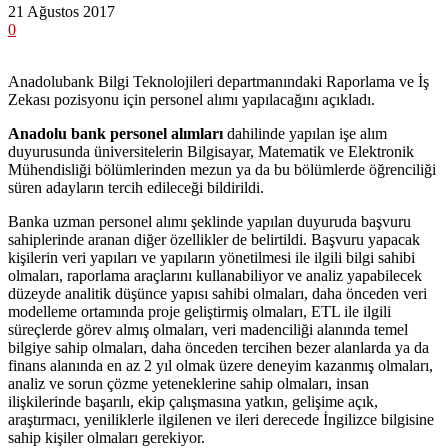
21 Ağustos 2017
0
Anadolubank Bilgi Teknolojileri departmanındaki Raporlama ve İş
Zekası pozisyonu için personel alımı yapılacağını açıkladı.
Anadolu bank personel alımları
dahilinde yapılan işe alım
duyurusunda üniversitelerin Bilgisayar, Matematik ve Elektronik
Mühendisliği bölümlerinden mezun ya da bu bölümlerde öğrenciliği
süren adayların tercih edileceği bildirildi.
Banka uzman personel alımı şeklinde yapılan duyuruda başvuru
sahiplerinde aranan diğer özellikler de belirtildi. Başvuru yapacak
kişilerin veri yapıları ve yapıların yönetilmesi ile ilgili bilgi sahibi
olmaları, raporlama araçlarını kullanabiliyor ve analiz yapabilecek
düzeyde analitik düşünce yapısı sahibi olmaları, daha önceden veri
modelleme ortamında proje geliştirmiş olmaları, ETL ile ilgili
süreçlerde görev almış olmaları, veri madenciliği alanında temel
bilgiye sahip olmaları, daha önceden tercihen bezer alanlarda ya da
finans alanında en az 2 yıl olmak üzere deneyim kazanmış olmaları,
analiz ve sorun çözme yeteneklerine sahip olmaları, insan
ilişkilerinde başarılı, ekip çalışmasına yatkın, gelişime açık,
araştırmacı, yeniliklerle ilgilenen ve ileri derecede İngilizce bilgisine
sahip kişiler olmaları gerekiyor.