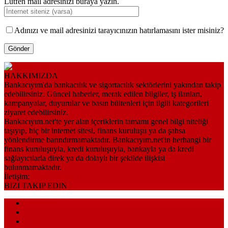
Lütfen mail adresinizi buraya yazın.
Adınızı ve mail adresinizi tarayıcınızın hatırlamasını ister misiniz?
HAKKIMIZDA
Bankacıyım'da bankacılık ve sigortacılık sektörlerini yakından takip
edebilirsiniz. Güncel haberler, merak edilen bilgiler, iş ilanları,
kampanyalar, duyurular ve basın bültenleri için ilgili kategorileri
ziyaret edebilirsiniz.
Bankacıyım.net'te yer alan içeriklerin tamamı genel bilgi niteliği
taşıyıp, hiç bir internet sitesi, finans kuruluşu ya da şahsa
yönlendirme barındırmamaktadır. Bankacıyım.net'in herhangi bir
finans kuruluşuyla, kredi kuruluşuyla, bankayla ya da kredi
sağlayıcılarla direk ya da dolaylı bir şekilde ilişkisi
bulunmamaktadır.
İletişim:
bilgi@bankaciyim.net
BIZI TAKIP EDIN
Anasayfa
Künye
Sitemap