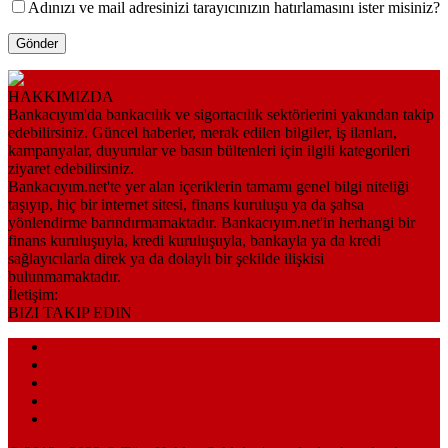
Adınızı ve mail adresinizi tarayıcınızın hatırlamasını ister misiniz?
HAKKIMIZDA
Bankacıyım'da bankacılık ve sigortacılık sektörlerini yakından takip
edebilirsiniz. Güncel haberler, merak edilen bilgiler, iş ilanları,
kampanyalar, duyurular ve basın bültenleri için ilgili kategorileri
ziyaret edebilirsiniz.
Bankacıyım.net'te yer alan içeriklerin tamamı genel bilgi niteliği
taşıyıp, hiç bir internet sitesi, finans kuruluşu ya da şahsa
yönlendirme barındırmamaktadır. Bankacıyım.net'in herhangi bir
finans kuruluşuyla, kredi kuruluşuyla, bankayla ya da kredi
sağlayıcılarla direk ya da dolaylı bir şekilde ilişkisi
bulunmamaktadır.
İletişim:
bilgi@bankaciyim.net
BIZI TAKIP EDIN
Anasayfa
Künye
Sitemap
İletişim
Çerez Politikası