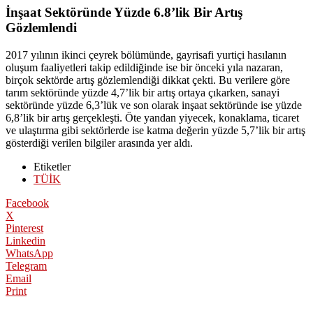
İnşaat Sektöründe Yüzde 6.8’lik Bir Artış
Gözlemlendi
2017 yılının ikinci çeyrek bölümünde, gayrisafi yurtiçi hasılanın
oluşum faaliyetleri takip edildiğinde ise bir önceki yıla nazaran,
birçok sektörde artış gözlemlendiği dikkat çekti. Bu verilere göre
tarım sektöründe yüzde 4,7’lik bir artış ortaya çıkarken, sanayi
sektöründe yüzde 6,3’lük ve son olarak inşaat sektöründe ise yüzde
6,8’lik bir artış gerçekleşti. Öte yandan yiyecek, konaklama, ticaret
ve ulaştırma gibi sektörlerde ise katma değerin yüzde 5,7’lik bir artış
gösterdiği verilen bilgiler arasında yer aldı.
Etiketler
TÜİK
Facebook
X
Pinterest
Linkedin
WhatsApp
Telegram
Email
Print