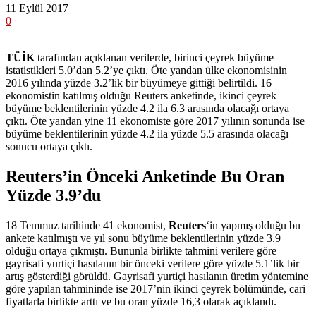
11 Eylül 2017
0
TÜİK
tarafından açıklanan verilerde, birinci çeyrek büyüme
istatistikleri 5.0’dan 5.2’ye çıktı. Öte yandan ülke ekonomisinin
2016 yılında yüzde 3.2’lik bir büyümeye gittiği belirtildi. 16
ekonomistin katılmış olduğu Reuters anketinde, ikinci çeyrek
büyüme beklentilerinin yüzde 4.2 ila 6.3 arasında olacağı ortaya
çıktı. Öte yandan yine 11 ekonomiste göre 2017 yılının sonunda ise
büyüme beklentilerinin yüzde 4.2 ila yüzde 5.5 arasında olacağı
sonucu ortaya çıktı.
Reuters’in Önceki Anketinde Bu Oran
Yüzde 3.9’du
18 Temmuz tarihinde 41 ekonomist,
Reuters
‘in yapmış olduğu bu
ankete katılmıştı ve yıl sonu büyüme beklentilerinin yüzde 3.9
olduğu ortaya çıkmıştı. Bununla birlikte tahmini verilere göre
gayrisafi yurtiçi hasılanın bir önceki verilere göre yüzde 5.1’lik bir
artış gösterdiği görüldü. Gayrisafi yurtiçi hasılanın üretim yöntemine
göre yapılan tahmininde ise 2017’nin ikinci çeyrek bölümünde, cari
fiyatlarla birlikte arttı ve bu oran yüzde 16,3 olarak açıklandı.