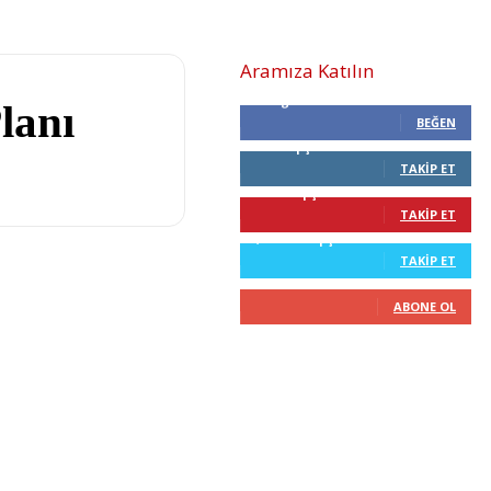
Aramıza Katılın
0
Beğenenler
lanı
BEĞEN
0
Takipçiler
TAKIP ET
68
Takipçiler
TAKIP ET
2,210
Takipçiler
TAKIP ET
0
Abone
ABONE OL