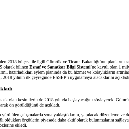
 2018 bütçesi ile ilgili Gümrük ve Ticaret Bakanlığı’nın planlarını 
İS olarak bilinen
Esnaf ve Sanatkar Bilgi Sistemi
’ne kayıtlı olan 1 mi
arını, hazırladıkları eylem planında da bu hizmet ve kolaylıkların artırılac
ı, 2018 yılının ilk çeyreğinde ESSEP’i uygulamaya alacaklarını açıkladı
kladı
ılacak olan kesintilerin de 2018 yılında başlayacağını söyleyerek, Gümr
larak ön görüldüğünü de açıkladı.
rütülen çalışmalarda sona yaklaştıklarını, yapılacak düzenleme ve de
ğlı oldukları örgütlerin piyasada daha aktif olarak bulunmalarını sağlayac
sözlerine ekledi.