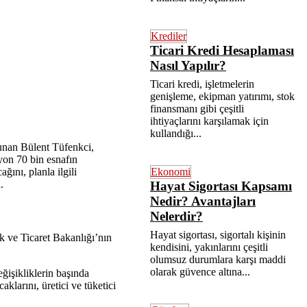
Krediler
Ticari Kredi Hesaplaması
Nasıl Yapılır?
Ticari kredi, işletmelerin
genişleme, ekipman yatırımı, stok
finansmanı gibi çeşitli
ihtiyaçlarını karşılamak için
kullandığı...
sunan Bülent Tüfenkci,
lyon 70 bin esnafın
Ekonomi
ağını, planla ilgili
.
Hayat Sigortası Kapsamı
Nedir? Avantajları
Nelerdir?
Hayat sigortası, sigortalı kişinin
ük ve Ticaret Bakanlığı’nın
kendisini, yakınlarını çeşitli
olumsuz durumlara karşı maddi
olarak güvence altına...
ğişikliklerin başında
aklarını, üretici ve tüketici