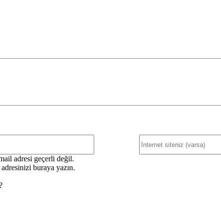
E-
Posta:*
ail adresi geçerli değil.
 adresinizi buraya yazın.
?
nizi