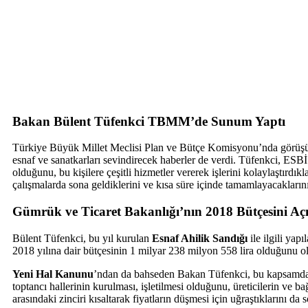
Bakan Bülent Tüfenkci TBMM’de Sunum Yaptı
Türkiye Büyük Millet Meclisi Plan ve Bütçe Komisyonu’nda görüşülen
esnaf ve sanatkarları sevindirecek haberler de verdi. Tüfenkci, ESB
olduğunu, bu kişilere çeşitli hizmetler vererek işlerini kolaylaştırdıkl
çalışmalarda sona geldiklerini ve kısa süre içinde tamamlayacakların
Gümrük ve Ticaret Bakanlığı’nın 2018 Bütçesini Açı
Bülent Tüfenkci, bu yıl kurulan
Esnaf Ahilik Sandığı
ile ilgili yap
2018 yılına dair bütçesinin 1 milyar 238 milyon 558 lira olduğunu o
Yeni Hal Kanunu
’ndan da bahseden Bakan Tüfenkci, bu kapsamda yü
toptancı hallerinin kurulması, işletilmesi olduğunu, üreticilerin ve ba
arasındaki zinciri kısaltarak fiyatların düşmesi için uğraştıklarını da 