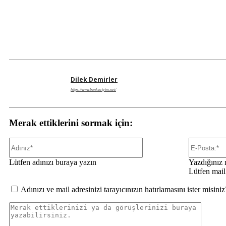
Dilek Demirler
https://www.bankaciyim.net/
Merak ettiklerini sormak için:
Adınız*
Lütfen adınızı buraya yazın
Yazdığınız m
Lütfen mail
Adınızı ve mail adresinizi tarayıcınızın hatırlamasını ister misiniz
Merak
ettikleri
ya