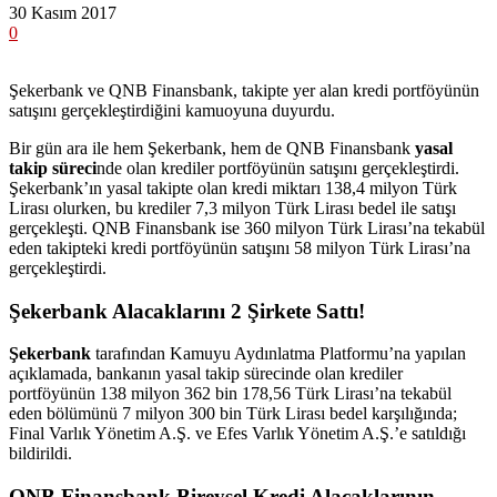
30 Kasım 2017
0
Şekerbank ve QNB Finansbank, takipte yer alan kredi portföyünün
satışını gerçekleştirdiğini kamuoyuna duyurdu.
Bir gün ara ile hem Şekerbank, hem de QNB Finansbank
yasal
takip süreci
nde olan krediler portföyünün satışını gerçekleştirdi.
Şekerbank’ın yasal takipte olan kredi miktarı 138,4 milyon Türk
Lirası olurken, bu krediler 7,3 milyon Türk Lirası bedel ile satışı
gerçekleşti. QNB Finansbank ise 360 milyon Türk Lirası’na tekabül
eden takipteki kredi portföyünün satışını 58 milyon Türk Lirası’na
gerçekleştirdi.
Şekerbank Alacaklarını 2 Şirkete Sattı!
Şekerbank
tarafından Kamuyu Aydınlatma Platformu’na yapılan
açıklamada, bankanın yasal takip sürecinde olan krediler
portföyünün 138 milyon 362 bin 178,56 Türk Lirası’na tekabül
eden bölümünü 7 milyon 300 bin Türk Lirası bedel karşılığında;
Final Varlık Yönetim A.Ş. ve Efes Varlık Yönetim A.Ş.’e satıldığı
bildirildi.
QNB Finansbank Bireysel Kredi Alacaklarının