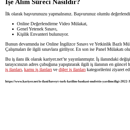
İşe Alım Süreci Nasıldır?
İlk olarak başvurunuzu yapmalısınız. Başvurunuz olumlu değerlendiri
Online Değerlendirme Video Mülakat,
Genel Yetenek Sınavı,
Kişilik Envanteri bulunuyor.
Bunun devamında ise Online İngilizce Sınavı ve Yetkinlik Bazlı Mül
Çalışmaları ile ilgili sınavlara giriliyor. En son ise Panel Mülakatı ol
Bu iş ilanı ilk olarak kariyer.net’te yayınlanmıştır. İş ilanındaki deği
tarayıcınızın adres çubuğuna yapıştırarak ilgili iş ilanının en güncel 
iş ilanları
,
kamu iş ilanları
ve
diğer iş ilanları
kategorilerini ziyaret ede
https://www.kariyer.net/is-ilani/kuveyt-turk-katilim-bankasi-mufettis-yardimciligi-2022