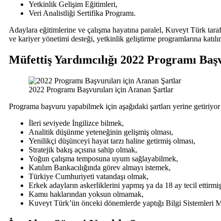
Yetkinlik Gelişim Eğitimleri,
Veri Analistliği Sertifika Programı.
Adaylara eğitimlerine ve çalışma hayatına paralel, Kuveyt Türk tar
ve kariyer yönetimi desteği, yetkinlik geliştirme programlarına katılı
Müfettiş Yardımcılığı 2022 Programı Başv
2022 Programı Başvuruları için Aranan Şartlar
Programa başvuru yapabilmek için aşağıdaki şartları yerine getiriyo
İleri seviyede İngilizce bilmek,
Analitik düşünme yeteneğinin gelişmiş olması,
Yenilikçi düşünceyi hayat tarzı haline getirmiş olması,
Stratejik bakış açısına sahip olmak,
Yoğun çalışma temposuna uyum sağlayabilmek,
Katılım Bankacılığında görev almayı istemek,
Türkiye Cumhuriyeti vatandaşı olmak,
Erkek adayların askerliklerini yapmış ya da 18 ay tecil ettirmiş
Kamu haklarından yoksun olmamak,
Kuveyt Türk’ün önceki dönemlerde yaptığı Bilgi Sistemleri Mü