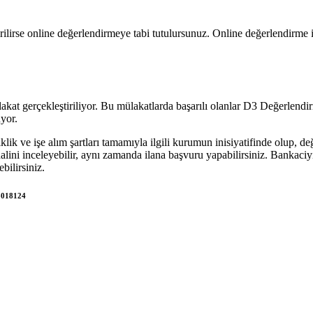
lirse online değerlendirmeye tabi tutulursunuz. Online değerlendirme 
akat gerçekleştiriliyor. Bu mülakatlarda başarılı olanlar D3 Değerlend
uyor.
şiklik ve işe alım şartları tamamıyla ilgili kurumun inisiyatifinde olup, d
halini inceleyebilir, aynı zamanda ilana başvuru yapabilirsiniz. Bankaciyi
bilirsiniz.
-3018124