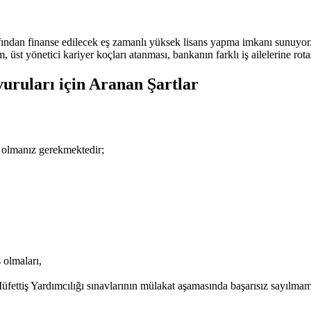
afından finanse edilecek eş zamanlı yüksek lisans yapma imkanı sunuyo
m, üst yönetici kariyer koçları atanması, bankanın farklı iş ailelerine ro
uruları için Aranan Şartlar
r olmanız gerekmektedir;
 olmaları,
fettiş Yardımcılığı sınavlarının mülakat aşamasında başarısız sayılma