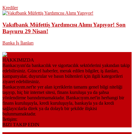
Krediler
Vakıfbank Müfettiş Yardımcısı Alımı Yapıyor! Son
Başvuru 29 Nisan!
Banka İş İlanları
HAKKIMIZDA
Bankacıyım'da bankacılık ve sigortacılık sektörlerini yakından takip
edebilirsiniz. Güncel haberler, merak edilen bilgiler, iş ilanları,
kampanyalar, duyurular ve basın bültenleri için ilgili kategorileri
ziyaret edebilirsiniz.
Bankacıyım.net'te yer alan içeriklerin tamamı genel bilgi niteliği
taşıyıp, hiç bir internet sitesi, finans kuruluşu ya da şahsa
yönlendirme barındırmamaktadır. Bankacıyım.net'in herhangi bir
finans kuruluşuyla, kredi kuruluşuyla, bankayla ya da kredi
sağlayıcılarla direk ya da dolaylı bir şekilde ilişkisi
bulunmamaktadır.
İletişim:
bilgi@bankaciyim.net
BIZI TAKIP EDIN