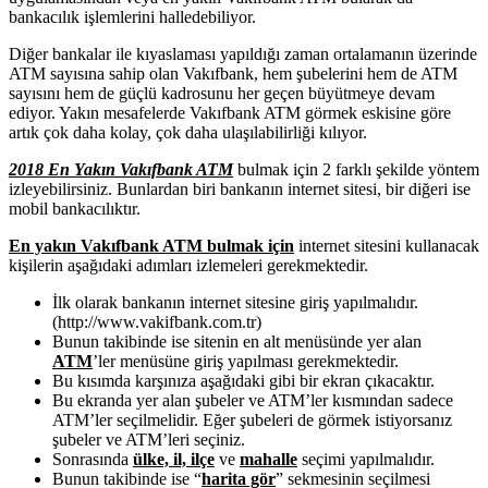
bankacılık işlemlerini halledebiliyor.
Diğer bankalar ile kıyaslaması yapıldığı zaman ortalamanın üzerinde
ATM sayısına sahip olan Vakıfbank, hem şubelerini hem de ATM
sayısını hem de güçlü kadrosunu her geçen büyütmeye devam
ediyor. Yakın mesafelerde Vakıfbank ATM görmek eskisine göre
artık çok daha kolay, çok daha ulaşılabilirliği kılıyor.
2018 En Yakın Vakıfbank ATM
bulmak için 2 farklı şekilde yöntem
izleyebilirsiniz. Bunlardan biri bankanın internet sitesi, bir diğeri ise
mobil bankacılıktır.
En yakın Vakıfbank ATM bulmak için
internet sitesini kullanacak
kişilerin aşağıdaki adımları izlemeleri gerekmektedir.
İlk olarak bankanın internet sitesine giriş yapılmalıdır.
(http://www.vakifbank.com.tr)
Bunun takibinde ise sitenin en alt menüsünde yer alan
ATM
’ler menüsüne giriş yapılması gerekmektedir.
Bu kısımda karşınıza aşağıdaki gibi bir ekran çıkacaktır.
Bu ekranda yer alan şubeler ve ATM’ler kısmından sadece
ATM’ler seçilmelidir. Eğer şubeleri de görmek istiyorsanız
şubeler ve ATM’leri seçiniz.
Sonrasında
ülke, il, ilçe
ve
mahalle
seçimi yapılmalıdır.
Bunun takibinde ise “
harita gör
” sekmesinin seçilmesi