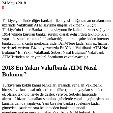
24 Mayıs 2018
0
Türkiye genelinde diğer bankalar ile kıyaslandığı zaman ortalamanın
üzerinde Vakıfbank ATM sayısına ulaşan Vakıfbank, Güçlü
Türkiye’nin Lider Bankası olma vizyonu ile kaliteli hizmet sağlıyor.
1954 yılında kurulan banka, sürekli olarak geliştirdiği teknolojik alt
yapısı ile şubelerden mobil bankacılığa, internet şubesinden internet
bankacılığına, çağrı merkezlerinden ATM’lere kadar sınırsız hizmet
ve destek veriyor. Biz bu yazımızda En Yakın Vakıfbank ATM Nasıl
Bulunur? En Yakın Vakıfbank Şubesi Nasıl Bulunur? Vakıfbank
ATM’lerinden neler yapılır? Sorularını cevaplayacağız.
2018 En Yakın Vakıfbank ATM Nasıl
Bulunur?
Türkiye’nin köklü kamu bankaları arasında yer alan Vakıfbank,
bireysel ve kurumsal müşterilerine ülke çapında yayılan şubelerine
ek olarak teknolojisiyle de destek veriyor. Şubeler haricinde
alternatif hizmet kanalları sunulup, şubelerde yapılan çoğu işlem bu
kanallardan da yapılıyor. Yani bireyler banka şubelerine kadar
gitmeden, saatlerce sıra beklemeden bankanın mobil
uygulamasından veya en yakın Vakıfbank ATM bularak da