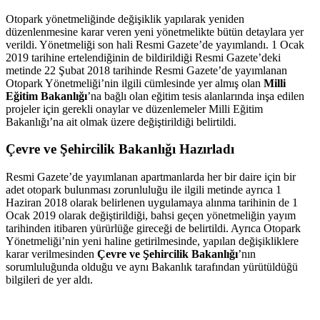
Otopark yönetmeliğinde değişiklik yapılarak yeniden
düzenlenmesine karar veren yeni yönetmelikte bütün detaylara yer
verildi. Yönetmeliği son hali Resmi Gazete’de yayımlandı. 1 Ocak
2019 tarihine ertelendiğinin de bildirildiği Resmi Gazete’deki
metinde 22 Şubat 2018 tarihinde Resmi Gazete’de yayımlanan
Otopark Yönetmeliği’nin ilgili cümlesinde yer almış olan
Milli
Eğitim Bakanlığı
’na bağlı olan eğitim tesis alanlarında inşa edilen
projeler için gerekli onaylar ve düzenlemeler Milli Eğitim
Bakanlığı’na ait olmak üzere değiştirildiği belirtildi.
Çevre ve Şehircilik Bakanlığı Hazırladı
Resmi Gazete’de yayımlanan apartmanlarda her bir daire için bir
adet otopark bulunması zorunluluğu ile ilgili metinde ayrıca 1
Haziran 2018 olarak belirlenen uygulamaya alınma tarihinin de 1
Ocak 2019 olarak değiştirildiği, bahsi geçen yönetmeliğin yayım
tarihinden itibaren yürürlüğe gireceği de belirtildi. Ayrıca Otopark
Yönetmeliği’nin yeni haline getirilmesinde, yapılan değişikliklere
karar verilmesinden
Çevre ve Şehircilik Bakanlığı
’nın
sorumluluğunda olduğu ve aynı Bakanlık tarafından yürütüldüğü
bilgileri de yer aldı.