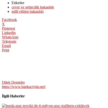
Etiketler
çevre ve şehircilik bakanlığı
milli eğitim bakanlığı
Facebook
X
Pinterest
Linkedin
WhatsApp
Telegram
Email
Print
Dilek Demirler
https://www.bankaciyim.net/
İlgili Haberler