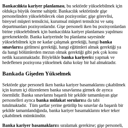
Bankacılıkta kariyer planlaması
, bu sektörde yükselebilmek için
oldukça büyük öneme sahiptir. Bankacılık sektöründe gişe
personelinden yükselebilecek olan pozisyonlar; gişe görevlisi,
bireysel müşteri temsilcisi, kurumsal müşteri temsilcisi ve satış
departmanları pozisyonlarıdır. Gişe personeli iken bu pozisyonlardan
birine yükselebilmek için bankacılıkta kariyer planlaması yapılması
gerekmektedir. Banka kariyerinde bu planlama sayesinde
yükselebilmek için ne kadar çalışmak gerektiği, hangi
banka
sınavları
na girilmesi gerektiği, hangi eğitimleri almak gerektiği ya
da hangi bölümlerden mezun olmak gerektiği gibi pek çok konu
netlik kazanmaktadır. Böylelikle
banka kariyeri
ni yapmak ve
hedeflenen pozisyona yükselmek daha kolay bir hal almaktadır.
Bankada Gişeden Yükselmek
Sektörde gişe personeli iken banka kariyer basamaklarını çıkabilmek
için kurum içi düzenlenen banka sınavlarına girmek de ayrıca
önemlidir. Banka sınavlarını başarılı bir şekilde tamamlayan gişe
personelleri ayrıca
banka mülakat soruları
na da tabi
tutulmaktadır. Tüm şartlar yerine getirilip bu sınavlar da başarılı bir
şekilde tamamlandığında, banka kariyer basamaklarını teker teker
çıkabilmek mümkündür.
Banka kariyer basamakları
nı sıralamak gerekirse; gişe personeli,