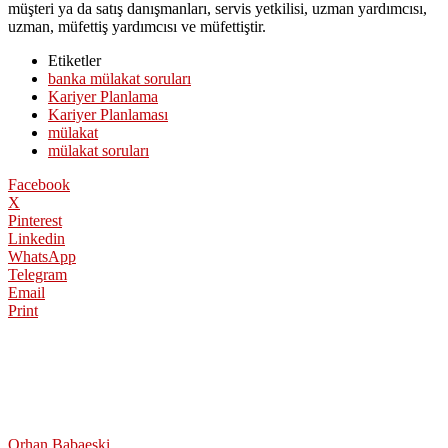
müşteri ya da satış danışmanları, servis yetkilisi, uzman yardımcısı,
uzman, müfettiş yardımcısı ve müfettiştir.
Etiketler
banka mülakat soruları
Kariyer Planlama
Kariyer Planlaması
mülakat
mülakat soruları
Facebook
X
Pinterest
Linkedin
WhatsApp
Telegram
Email
Print
Orhan Babaeski