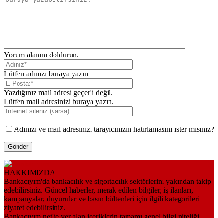
Yorum alanını doldurun.
Lütfen adınızı buraya yazın
Yazdığınız mail adresi geçerli değil.
Lütfen mail adresinizi buraya yazın.
Adınızı ve mail adresinizi tarayıcınızın hatırlamasını ister misiniz?
HAKKIMIZDA
Bankacıyım'da bankacılık ve sigortacılık sektörlerini yakından takip
edebilirsiniz. Güncel haberler, merak edilen bilgiler, iş ilanları,
kampanyalar, duyurular ve basın bültenleri için ilgili kategorileri
ziyaret edebilirsiniz.
Bankacıyım.net'te yer alan içeriklerin tamamı genel bilgi niteliği