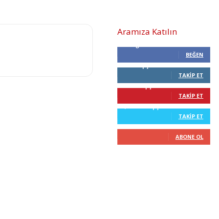
Aramıza Katılın
0
Beğenenler
BEĞEN
0
Takipçiler
TAKIP ET
68
Takipçiler
TAKIP ET
2,210
Takipçiler
TAKIP ET
0
Abone
ABONE OL