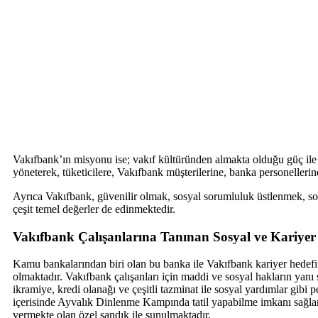
Vakıfbank’ın misyonu ise; vakıf kültüründen almakta olduğu güç ile k
yöneterek, tüketicilere, Vakıfbank müşterilerine, banka personellerin
Ayrıca Vakıfbank, güvenilir olmak, sosyal sorumluluk üstlenmek, son
çeşit temel değerler de edinmektedir.
Vakıfbank Çalışanlarına Tanınan Sosyal ve Kariye
Kamu bankalarından biri olan bu banka ile Vakıfbank kariyer hedefi
olmaktadır. Vakıfbank çalışanları için maddi ve sosyal hakların yanı s
ikramiye, kredi olanağı ve çeşitli tazminat ile sosyal yardımlar gibi
içerisinde Ayvalık Dinlenme Kampında tatil yapabilme imkanı sağlark
vermekte olan özel sandık ile sunulmaktadır.