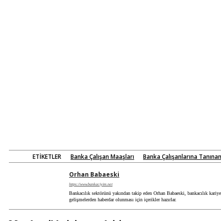
ETIKETLER
Banka Çalışan Maaşları
Banka Çalışanlarına Tanına
Orhan Babaeski
https://www.bankaciyim.net
Bankacılık sektörünü yakından takip eden Orhan Babaeski, bankacılık kariyeri
gelişmelerden haberdar olunması için içerikler hazırlar.