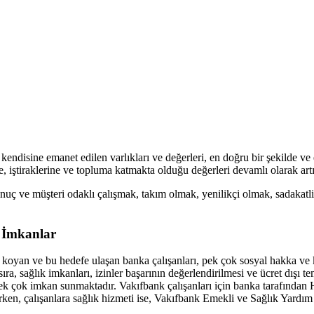
endisine emanet edilen varlıkları ve değerleri, en doğru bir şekilde ve
e, iştiraklerine ve topluma katmakta olduğu değerleri devamlı olarak artı
uç ve müşteri odaklı çalışmak, takım olmak, yenilikçi olmak, sadakatli
r İmkanlar
 koyan ve bu hedefe ulaşan banka çalışanları, pek çok sosyal hakka ve 
ıra, sağlık imkanları, izinler başarının değerlendirilmesi ve ücret dışı t
 pek çok imkan sunmaktadır. Vakıfbank çalışanları için banka tarafından 
en, çalışanlara sağlık hizmeti ise, Vakıfbank Emekli ve Sağlık Yardım 