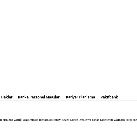
n Haklar
Banka Personel Maaşları
Kariyer Planlama
Vakıfbank
 alanında yaptığı araştırmaları içerikselleştirmeyi sever. Güncellemeler ve banka haberlerini yakından takip ed