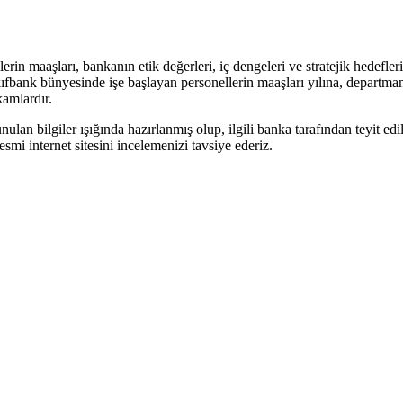
in maaşları, bankanın etik değerleri, iç dengeleri ve stratejik hedefler
fbank bünyesinde işe başlayan personellerin maaşları yılına, departma
kamlardır.
nulan bilgiler ışığında hazırlanmış olup, ilgili banka tarafından teyit ed
esmi internet sitesini incelemenizi tavsiye ederiz.