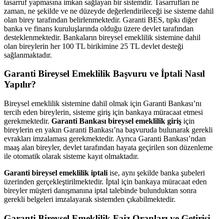
tasarruf yapmasına imkan sağlayan bir sistemdir. Tasarrufları ne
zaman, ne şekilde ve ne düzeyde değerlendirileceği ise sisteme dahil
olan birey tarafından belirlenmektedir. Garanti BES, tıpkı diğer
banka ve finans kuruluşlarında olduğu üzere devlet tarafından
desteklenmektedir. Bankaların bireysel emeklilik sistemine dahil
olan bireylerin her 100 TL birikimine 25 TL devlet desteği
sağlanmaktadır.
Garanti Bireysel Emeklilik Başvuru ve İptali Nasıl
Yapılır?
Bireysel emeklilik sistemine dahil olmak için Garanti Bankası’nı
tercih eden bireylerin, sisteme giriş için bankaya müracaat etmesi
gerekmektedir.
Garanti Bankası bireysel emeklilik giriş
için
bireylerin en yakın Garanti Bankası’na başvuruda bulunarak gerekli
evrakları imzalaması gerekmektedir. Ayrıca Garanti Bankası’ndan
maaş alan bireyler, devlet tarafından hayata geçirilen son düzenleme
ile otomatik olarak sisteme kayıt olmaktadır.
Garanti bireysel emeklilik iptali
ise, aynı şekilde banka şubeleri
üzerinden gerçekleştirilmektedir. İptal için bankaya müracaat eden
bireyler müşteri danışmanına iptal talebinde bulunduktan sonra
gerekli belgeleri imzalayarak sistemden çıkabilmektedir.
Garanti Bireysel Emeklilik Faiz Oranları ve Getirisi