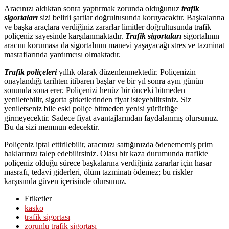
Aracınızı aldıktan sonra yaptırmak zorunda olduğunuz
trafik
sigortaları
sizi belirli şartlar doğrultusunda koruyacaktır. Başkalarına
ve başka araçlara verdiğiniz zararlar limitler doğrultusunda trafik
poliçeniz sayesinde karşılanmaktadır.
Trafik sigortaları
sigortalının
aracını korumasa da sigortalının manevi yaşayacağı stres ve tazminat
masraflarında yardımcısı olmaktadır.
Trafik poliçeleri
yıllık olarak düzenlenmektedir. Poliçenizin
onaylandığı tarihten itibaren başlar ve bir yıl sonra aynı günün
sonunda sona erer. Poliçenizi henüz bir önceki bitmeden
yeniletebilir, sigorta şirketlerinden fiyat isteyebilirsiniz. Siz
yeniletseniz bile eski poliçe bitmeden yenisi yürürlüğe
girmeyecektir. Sadece fiyat avantajlarından faydalanmış olursunuz.
Bu da sizi memnun edecektir.
Poliçeniz iptal ettirilebilir, aracınızı sattığınızda ödenememiş prim
haklarınızı talep edebilirsiniz. Olası bir kaza durumunda trafikte
poliçeniz olduğu sürece başkalarına verdiğiniz zararlar için hasar
masrafı, tedavi giderleri, ölüm tazminatı ödemez; bu riskler
karşısında güven içerisinde olursunuz.
Etiketler
kasko
trafik sigortası
zorunlu trafik sigortası