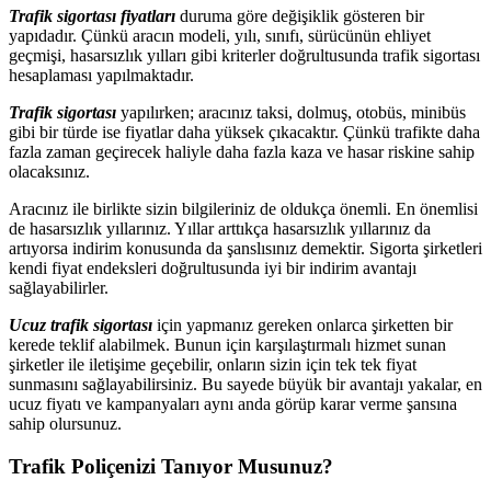
Trafik sigortası fiyatları
duruma göre değişiklik gösteren bir
yapıdadır. Çünkü aracın modeli, yılı, sınıfı, sürücünün ehliyet
geçmişi, hasarsızlık yılları gibi kriterler doğrultusunda trafik sigortası
hesaplaması yapılmaktadır.
Trafik sigortası
yapılırken; aracınız taksi, dolmuş, otobüs, minibüs
gibi bir türde ise fiyatlar daha yüksek çıkacaktır. Çünkü trafikte daha
fazla zaman geçirecek haliyle daha fazla kaza ve hasar riskine sahip
olacaksınız.
Aracınız ile birlikte sizin bilgileriniz de oldukça önemli. En önemlisi
de hasarsızlık yıllarınız. Yıllar arttıkça hasarsızlık yıllarınız da
artıyorsa indirim konusunda da şanslısınız demektir. Sigorta şirketleri
kendi fiyat endeksleri doğrultusunda iyi bir indirim avantajı
sağlayabilirler.
Ucuz trafik sigortası
için yapmanız gereken onlarca şirketten bir
kerede teklif alabilmek. Bunun için karşılaştırmalı hizmet sunan
şirketler ile iletişime geçebilir, onların sizin için tek tek fiyat
sunmasını sağlayabilirsiniz. Bu sayede büyük bir avantajı yakalar, en
ucuz fiyatı ve kampanyaları aynı anda görüp karar verme şansına
sahip olursunuz.
Trafik Poliçenizi Tanıyor Musunuz?