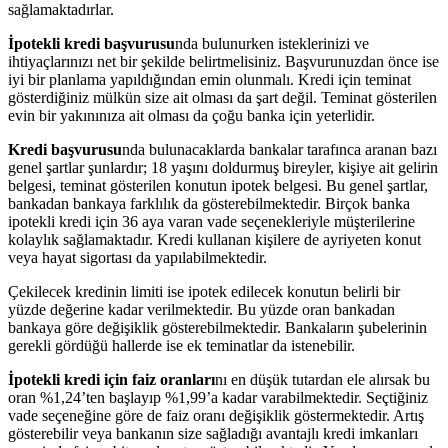
sağlamaktadırlar.
İpotekli kredi başvurusu
nda bulunurken isteklerinizi ve
ihtiyaçlarınızı net bir şekilde belirtmelisiniz. Başvurunuzdan önce ise
iyi bir planlama yapıldığından emin olunmalı. Kredi için teminat
gösterdiğiniz mülkün size ait olması da şart değil. Teminat gösterilen
evin bir yakınınıza ait olması da çoğu banka için yeterlidir.
Kredi başvurusu
nda bulunacaklarda bankalar tarafınca aranan bazı
genel şartlar şunlardır; 18 yaşını doldurmuş bireyler, kişiye ait gelirin
belgesi, teminat gösterilen konutun ipotek belgesi. Bu genel şartlar,
bankadan bankaya farklılık da gösterebilmektedir. Birçok banka
ipotekli kredi için 36 aya varan vade seçenekleriyle müşterilerine
kolaylık sağlamaktadır. Kredi kullanan kişilere de ayriyeten konut
veya hayat sigortası da yapılabilmektedir.
Çekilecek kredinin limiti ise ipotek edilecek konutun belirli bir
yüzde değerine kadar verilmektedir. Bu yüzde oran bankadan
bankaya göre değişiklik gösterebilmektedir. Bankaların şubelerinin
gerekli gördüğü hallerde ise ek teminatlar da istenebilir.
İpotekli kredi için faiz oranları
nı en düşük tutardan ele alırsak bu
oran %1,24’ten başlayıp %1,99’a kadar varabilmektedir. Seçtiğiniz
vade seçeneğine göre de faiz oranı değişiklik göstermektedir. Artış
gösterebilir veya bankanın size sağladığı avantajlı kredi imkanları