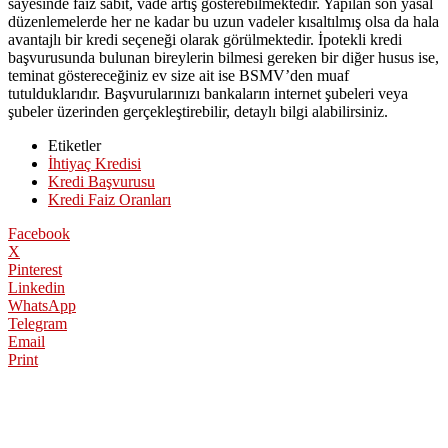
sayesinde faiz sabit, vade artış gösterebilmektedir. Yapılan son yasal
düzenlemelerde her ne kadar bu uzun vadeler kısaltılmış olsa da hala
avantajlı bir kredi seçeneği olarak görülmektedir. İpotekli kredi
başvurusunda bulunan bireylerin bilmesi gereken bir diğer husus ise,
teminat göstereceğiniz ev size ait ise BSMV’den muaf
tutulduklarıdır. Başvurularınızı bankaların internet şubeleri veya
şubeler üzerinden gerçekleştirebilir, detaylı bilgi alabilirsiniz.
Etiketler
İhtiyaç Kredisi
Kredi Başvurusu
Kredi Faiz Oranları
Facebook
X
Pinterest
Linkedin
WhatsApp
Telegram
Email
Print