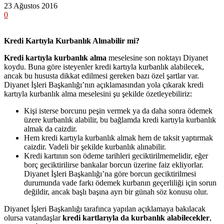
23 Ağustos 2016
0
Kredi Kartıyla Kurbanlık Alınabilir mi?
Kredi kartıyla kurbanlık alma
meselesine son noktayı Diyanet
koydu. Buna göre isteyenler kredi kartıyla kurbanlık alabilecek,
ancak bu hususta dikkat edilmesi gereken bazı özel şartlar var.
Diyanet İşleri Başkanlığı’nın açıklamasından yola çıkarak kredi
kartıyla kurbanlık alma meselesini şu şekilde özetleyebiliriz:
Kişi isterse borcunu peşin vermek ya da daha sonra ödemek
üzere kurbanlık alabilir, bu bağlamda kredi kartıyla kurbanlık
almak da caizdir.
Hem kredi kartıyla kurbanlık almak hem de taksit yaptırmak
caizdir. Vadeli bir şekilde kurbanlık alınabilir.
Kredi kartının son ödeme tarihleri geciktirilmemelidir, eğer
borç geciktirilirse bankalar borcun üzerine faiz ekliyorlar.
Diyanet İşleri Başkanlığı’na göre borcun geciktirilmesi
durumunda vade farkı ödemek kurbanın geçerliliği için sorun
değildir, ancak başlı başına ayrı bir günah söz konusu olur.
Diyanet İşleri Başkanlığı tarafınca yapılan açıklamaya bakılacak
olursa vatandaşlar
kredi kartlarıyla da kurbanlık alabilecekler
,