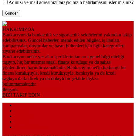
Adınızı ve mail adresinizi tarayıcınızın hatırlamasını ister misiniz?
HAKKIMIZDA
Bankacıyım'da bankacılık ve sigortacılık sektörlerini yakından takip
edebilirsiniz. Güncel haberler, merak edilen bilgiler, iş ilanları,
kampanyalar, duyurular ve basın bültenleri için ilgili kategorileri
ziyaret edebilirsiniz.
Bankacıyım.net'te yer alan içeriklerin tamamı genel bilgi niteliği
taşıyıp, hiç bir internet sitesi, finans kuruluşu ya da şahsa
yönlendirme barındırmamaktadır. Bankacıyım.net'in herhangi bir
finans kuruluşuyla, kredi kuruluşuyla, bankayla ya da kredi
sağlayıcılarla direk ya da dolaylı bir şekilde ilişkisi
bulunmamaktadır.
İletişim:
bilgi@bankaciyim.net
BIZI TAKIP EDIN
Anasayfa
Künye
Sitemap
İletişim
Çerez Politikası