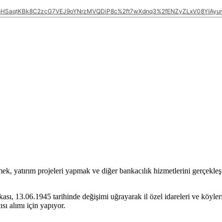
HSaqtKBk8C2zcG7VEJ9oYNrzMVQDiP8c%2ft7wXdnq3%2fENZyZLxV08YIAyu
rmek, yatırım projeleri yapmak ve diğer bankacılık hizmetlerini gerçekl
sı, 13.06.1945 tarihinde değişimi uğrayarak il özel idareleri ve köyler
sı alımı için yapıyor.