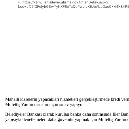
https://kamuilan.ailevecalisma.gov.tr/ilanDetay.aspx?
kod=L%2fQFelyhGSwYyKKF6pTcQoPwujJKEJoVUJGao0x44X84P5
Mahalli idarelerin yapacakları hizmetleri gerçekleştirmede kredi ve
Müfettiş Yardımcısı alımı için sınav yapıyor.
Belediyeler Bankası olarak kurulan banka daha sonrasında İller Banka
yapısıyla denetlemeleri daha güvenilir yapmak için Müfettiş Yardımcı