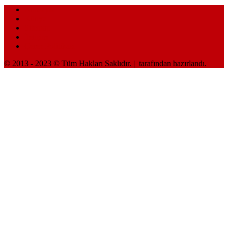
Anasayfa
Künye
Sitemap
İletişim
Çerez Politikası
© 2013 - 2023 © Tüm Hakları Saklıdır. |
tarafından hazırlandı.