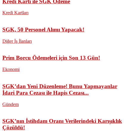
Kredi Kartı ile SGK Ödeme
Kredi Kartları
SGK, 50 Personel Alımı Yapacak!
Diğer İş İlanları
Prim Borcu Ödemeleri için Son 13 Gün!
Ekonomi
SGK’dan Yeni Düzenleme! Bunu Yapmayanlar
İdari Para Cezası ile Hapis Cezası...
Gündem
SGK’nın İstihdam Oranı Verilerindeki Karışıklık
Çözüldü!