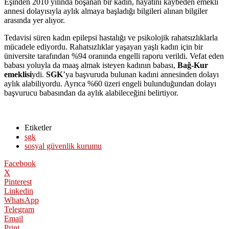
Eşinden 2010 yılında boşanan bir kadın, hayatını kaybeden emekli
annesi dolayısıyla aylık almaya başladığı bilgileri alınan bilgiler
arasında yer alıyor.
Tedavisi süren kadın epilepsi hastalığı ve psikolojik rahatsızlıklarla
mücadele ediyordu. Rahatsızlıklar yaşayan yaşlı kadın için bir
üniversite tarafından %94 oranında engelli raporu verildi. Vefat eden
babası yoluyla da maaş almak isteyen kadının babası,
Bağ-Kur
emeklisi
ydi.
SGK
’ya başvuruda bulunan kadıni annesinden dolayı
aylık alabiliyordu. Ayrıca %60 üzeri engeli bulunduğundan dolayı
başvurucu babasından da aylık alabileceğini belirtiyor.
Etiketler
sgk
sosyal güvenlik kurumu
Facebook
X
Pinterest
Linkedin
WhatsApp
Telegram
Email
Print