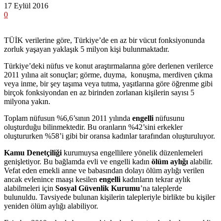
17 Eylül 2016
0
TÜİK verilerine göre, Türkiye’de en az bir vücut fonksiyonunda
zorluk yaşayan yaklaşık 5 milyon kişi bulunmaktadır.
Türkiye’deki nüfus ve konut araştırmalarına göre derlenen verilerce
2011 yılına ait sonuçlar; görme, duyma, konuşma, merdiven çıkma
veya inme, bir şey taşıma veya tutma, yaşıtlarına göre öğrenme gibi
birçok fonksiyondan en az birinden zorlanan kişilerin sayısı 5
milyona yakın.
Toplam nüfusun %6,6’sının 2011 yılında
engelli
nüfusunu
oluşturduğu bilinmektedir. Bu oranların %42’sini erkekler
oluştururken %58’i gibi bir oransa kadınlar tarafından oluşturuluyor.
Kamu Denetçiliği
kurumuysa engellilere yönelik düzenlemeleri
genişletiyor. Bu bağlamda evli ve engelli kadın
ölüm aylığı
alabilir.
Vefat eden emekli anne ve babasından dolayı ölüm aylığı verilen
ancak evlenince maaşı kesilen
engelli
kadınların tekrar aylık
alabilmeleri için
Sosyal Güvenlik Kurumu
’na taleplerde
bulunuldu. Tavsiyede bulunan kişilerin talepleriyle birlikte bu kişiler
yeniden ölüm aylığı alabiliyor.