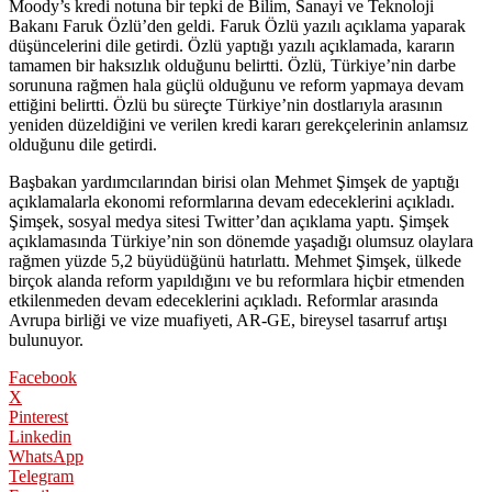
Moody’s kredi notuna bir tepki de Bilim, Sanayi ve Teknoloji
Bakanı Faruk Özlü’den geldi. Faruk Özlü yazılı açıklama yaparak
düşüncelerini dile getirdi. Özlü yaptığı yazılı açıklamada, kararın
tamamen bir haksızlık olduğunu belirtti. Özlü, Türkiye’nin darbe
sorununa rağmen hala güçlü olduğunu ve reform yapmaya devam
ettiğini belirtti. Özlü bu süreçte Türkiye’nin dostlarıyla arasının
yeniden düzeldiğini ve verilen kredi kararı gerekçelerinin anlamsız
olduğunu dile getirdi.
Başbakan yardımcılarından birisi olan Mehmet Şimşek de yaptığı
açıklamalarla ekonomi reformlarına devam edeceklerini açıkladı.
Şimşek, sosyal medya sitesi Twitter’dan açıklama yaptı. Şimşek
açıklamasında Türkiye’nin son dönemde yaşadığı olumsuz olaylara
rağmen yüzde 5,2 büyüdüğünü hatırlattı. Mehmet Şimşek, ülkede
birçok alanda reform yapıldığını ve bu reformlara hiçbir etmenden
etkilenmeden devam edeceklerini açıkladı. Reformlar arasında
Avrupa birliği ve vize muafiyeti, AR-GE, bireysel tasarruf artışı
bulunuyor.
Facebook
X
Pinterest
Linkedin
WhatsApp
Telegram