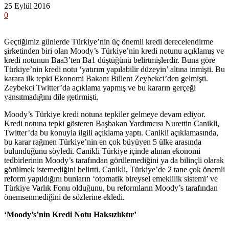
25 Eylül 2016
0
Geçtiğimiz günlerde Türkiye’nin üç önemli kredi derecelendirme
şirketinden biri olan Moody’s Türkiye’nin kredi notunu açıklamış ve
kredi notunun Baa3’ten Ba1 düştüğünü belirtmişlerdir. Buna göre
Türkiye’nin kredi notu ‘yatırım yapılabilir düzeyin’ altına inmişti. Bu
karara ilk tepki Ekonomi Bakanı Bülent Zeybekci’den gelmişti.
Zeybekci Twitter’da açıklama yapmış ve bu kararın gerçeği
yansıtmadığını dile getirmişti.
Moody’s Türkiye kredi notuna tepkiler gelmeye devam ediyor.
Kredi notuna tepki gösteren Başbakan Yardımcısı Nurettin Canikli,
Twitter’da bu konuyla ilgili açıklama yaptı. Canikli açıklamasında,
bu karar rağmen Türkiye’nin en çok büyüyen 5 ülke arasında
bulunduğunu söyledi. Canikli Türkiye içinde alınan ekonomi
tedbirlerinin Moody’s tarafından görülemediğini ya da bilinçli olarak
görülmek istemediğini belirtti. Canikli, Türkiye’de 2 tane çok önemli
reform yapıldığını bunların ‘otomatik bireysel emeklilik sistemi’ ve
Türkiye Varlık Fonu olduğunu, bu reformların Moody’s tarafından
önemsenmediğini de sözlerine ekledi.
‘Moody’s’nin Kredi Notu Haksızlıktır’