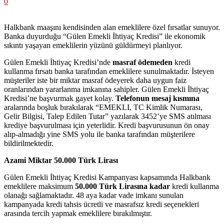
0
Halkbank maaşını kendisinden alan emeklilere özel fırsatlar sunuyor.
Banka duyurduğu “Gülen Emekli İhtiyaç Kredisi” ile ekonomik
sıkıntı yaşayan emeklilerin yüzünü güldürmeyi planlıyor.
Gülen Emekli İhtiyaç Kredisi’nde
masraf ödemeden
kredi
kullanma fırsatı banka tarafından emeklilere sunulmaktadır. İsteyen
müşteriler iste bir miktar masraf ödeyerek daha uygun faiz
oranlarından yararlanma imkanına sahipler. Gülen Emekli İhtiyaç
Kredisi’ne başvurmak gayet kolay.
Telefonun mesaj kısmına
aralarında boşluk bırakılarak “EMEKLI, TC Kimlik Numarası,
Gelir Bilgisi, Talep Edilen Tutar” yazılarak 3452’ye SMS atılması
krediye başvurulması için yeterlidir. Kredi başvurusunun ön onay
alıp-almadığı yine SMS yolu ile banka tarafından müşterilere
bildirilmektedir.
Azami Miktar 50.000 Türk Lirası
Gülen Emekli İhtiyaç Kredisi Kampanyası kapsamında Halkbank
emeklilere maksimum
50.000 Türk Lirasına kadar
kredi kullanma
olanağı sağlamaktadır. 48 aya kadar vade imkanı sunulan
kampanyada kredi tahsis ücretli ve masrafsız kredi seçenekleri
arasında tercih yapmak emeklilere bırakılmıştır.