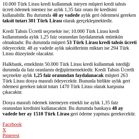
10.000 Türk Lirası kredi kullanmak isteyen müşteri kredi tahsis
ücreti ödemek istemez ise aylık 1,35 faiz oranı ile kredisini
kullanabilir. Bu durumda
48 ay vadede
aylık geri ödenmesi gereken
taksit tutarı 301 Türk Lirası
olarak gerçekleşmektedir.
Kredi Tahsis Ücretli seçenekte ise; 10.000 Türk Lirası kredi
kullanımında aylık 1,25 faiz oranından faydalanmak mümkün
olmaktadır. Bu durumda müşteri
53 Türk Lirası kredi tahsis ücreti
ödeyecektir. 48 ay vadede aylık taksitlerinin miktarı ise 294 Türk
Lirası düzeyinde olacaktır.
Halkbank, emeklinin 50.000 Türk Lirası kredi kullanmak istediği
durumda da faiz oranlarını değiştirmemektedir. Kredi Tahsis Ücretli
seçenekte aylık
1,25 faiz oranından faydalanacak
müşteri 263
Türk Lirası dosya masrafı ödeyecektir. Bununla birlikte aylık geri
ödemesi gereken taksit tutarı 1470 Türk Lirası olarak karşısına
çıkacaktır.
Dosya masrafı ödemek istemeyen emekli ise aylık 1,35 faiz
oranından kredisini kullanacaktır. Bu durumda bankaya
48 ay
vadede her ay 1510 Türk Lirası
geri ödeme yapması gerekecektir.
Facebook
X
Pinterest