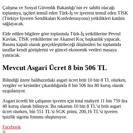
Çalışma ve Sosyal Güvenlik Bakanlığı’nın ev sahibi olacağı
toplantıya, işçileri temsil eden Türk-İş ve işvereni temsil eden TİSK
(Türkiye İşveren Sendikaları Konfederasyonu) yetkilikleri katılım
sağlayacak.
Elde edilen bilgilere göre toplantıda Türk-İş yetkililerine Pevrul
Kavlak, TİSK yetkililerine ise Akansel Koç başkanlık yapacak.
Basına kapalı olarak gerçekleştirileceği düşünülen bu toplantıda
taraflar kendi görüşlerini ve güncel ekonomik verileri masaya
yatıracak.
Mevcut Asgari Ücret 8 bin 506 TL
Bilindiği üzere halihazırdaki asgari ücret brüt 10 bin 8 TL olurken,
vergiler ve kesintiler çıkarıldığında 8 bin 506 lira 80 kuruş olarak
uygulanıyor.
Asgari ücretli bir çalışanın işveren için total maliyeti 11 bin 759 lira
40 kuruş olarak biliniyor. Bu rakamın 10 bin 8 TL’si brüt asgari
ücret olurken, bin 551 TL’si SGK primi, 200,16 TL’si işveren
işsizlik sigorta fonunu oluşturuyor.
Facebook
X