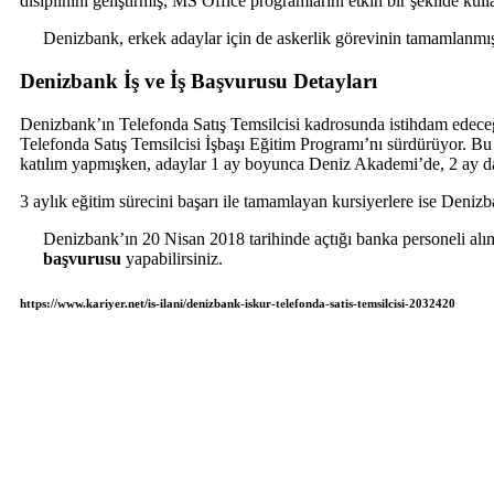
disiplinini geliştirmiş, MS Office programlarını etkin bir şekilde kull
Denizbank, erkek adaylar için de askerlik görevinin tamamlanmış 
Denizbank İş ve İş Başvurusu Detayları
Denizbank’ın Telefonda Satış Temsilcisi kadrosunda istihdam edeceğ
Telefonda Satış Temsilcisi İşbaşı Eğitim Programı’nı sürdürüyor. 
katılım yapmışken, adaylar 1 ay boyunca Deniz Akademi’de, 2 ay da 
3 aylık eğitim sürecini başarı ile tamamlayan kursiyerlere ise Denizbank
Denizbank’ın 20 Nisan 2018 tarihinde açtığı banka personeli alım
başvurusu
yapabilirsiniz.
https://www.kariyer.net/is-ilani/denizbank-iskur-telefonda-satis-temsilcisi-2032420