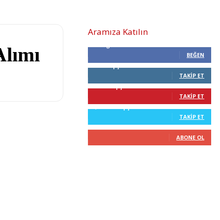
Aramıza Katılın
0
Beğenenler
Alımı
BEĞEN
0
Takipçiler
TAKIP ET
68
Takipçiler
TAKIP ET
2,210
Takipçiler
TAKIP ET
0
Abone
ABONE OL