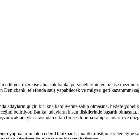
m edilmek üzere işe alınacak banka personellerinin en az lise mezunu o
 Denizbank, telefonda satış yapabilecek ve müşteri geri kazanımını sa
da adayların güçlü bir ikna kabiliyetine sahip olmasına, hedefe yönelik
ini belirtiyor. Banka, adayların insan ilişkilerinde başarılı olmasına, 
şvuracak adaylar arasından etkili bir ses tonuna sahip olanların ve düz
rusu
yapmalarını talep eden Denizbank, analitik düşünme yeteneğine sah