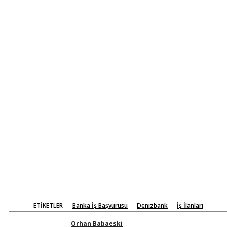
ETIKETLER
Banka İş Başvurusu
Denizbank
İş İlanları
Orhan Babaeski