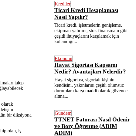
Krediler
Ticari Kredi Hesaplaması
Nasıl Yapılır?
Ticari kredi, işletmelerin genişleme,
ekipman yatırımı, stok finansmanı gibi
çeşitli ihtiyaçlarını karşılamak için
kullandığı...
Ekonomi
Hayat Sigortası Kapsamı
Nedir? Avantajları Nelerdir?
Hayat sigortası, sigortalı kişinin
lmaları talep
kendisini, yakınlarını çeşitli olumsuz
ğlayabilecek
durumlara karşı maddi olarak güvence
altına...
 olarak
iletişim
Gündem
gün bir diksiyona
TTNET Faturası Nasıl Ödenir
ve Borç Öğrenme (ADIM
ip olan, iş
ADIM)