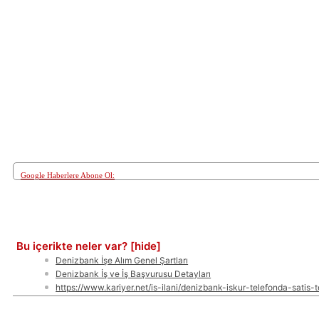
Google Haberlere Abone Ol:
Paylaş
Bu içerikte neler var?
[hide]
Denizbank İşe Alım Genel Şartları
Denizbank İş ve İş Başvurusu Detayları
https://www.kariyer.net/is-ilani/denizbank-iskur-telefonda-satis