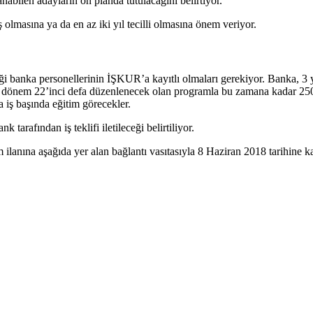
anabilen adayların ön planda tutulacağını belirtiyor.
olmasına ya da en az iki yıl tecilli olmasına önem veriyor.
i banka personellerinin İŞKUR’a kayıtlı olmaları gerekiyor. Banka, 3
Bu dönem 22’inci defa düzenlenecek olan programla bu zamana kadar 25
iş başında eğitim görecekler.
 tarafından iş teklifi iletileceği belirtiliyor.
 ilanına aşağıda yer alan bağlantı vasıtasıyla 8 Haziran 2018 tarihine 