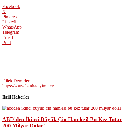
Facebook
X
Pinterest
Linkedin
WhatsApp
Telegram
Email
Print
Dilek Demirler
https://www.bankaciyim.net/
İlgili Haberler
ABD’den İkinci Büyük Çin Hamlesi! Bu Kez Tutar
200 Milyar Dolar!