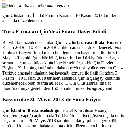
0
Çin
Uluslararası İthalat Fuarı 5 Kasım – 10 Kasım 2018 tarihleri
arasında düzenlenecek.
Türk Firmaları Çin’deki Fuara Davet Edildi
Bu yıl ilki düzenlenecek olan
Çin 1. Uluslararası İthalat Fuarı
5
Kasım 2018 – 10 Kasım 2018 tarihleri arasında düzenlenecek. Fuara
katılmak isteyen firmalar için belirlenen son başvuru tarihinin 30
Mayıs 2018 olduğu bildirildi. Çin tarafından Türkiye’nin cari açık
sorununa çare olabilecek nitelikte bir teklif yapıldı. Çin Devlet
Başkanı Xi Jinping tarafından daha önceden sinyalleri verilen Çin –
Türkiye arasında ithalatın başlayacağı konusu ile ilgili ilk adım 5
Kasım – 10 Kasım 2018 tarihleri arasında Çin’in Şangay kentinde
düzenlenecek olan fuarda atılacak. 1. Çin Uluslararası İthalat
Fuarı’na dünya genelinden 150 bin alıcının katılacağı söylendi.
Başvurular 30 Mayıs 2018’de Sona Eriyor
Çin İstanbul Başkonsolosluğu
Ticaret Konsolosu Huang
Songfeng yaptığı açıklamada Türkiye’de faaliyet gösteren şirketlerin
başvurularının 30 Mayıs 2018 tarihine kadar yapılması gerektiği,
Çin’deki iç pazarın ithalata açılması için düzenlenen bu fuara