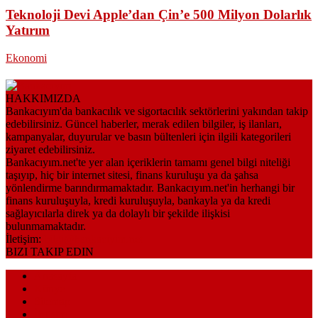
Teknoloji Devi Apple’dan Çin’e 500 Milyon Dolarlık
Yatırım
Ekonomi
HAKKIMIZDA
Bankacıyım'da bankacılık ve sigortacılık sektörlerini yakından takip
edebilirsiniz. Güncel haberler, merak edilen bilgiler, iş ilanları,
kampanyalar, duyurular ve basın bültenleri için ilgili kategorileri
ziyaret edebilirsiniz.
Bankacıyım.net'te yer alan içeriklerin tamamı genel bilgi niteliği
taşıyıp, hiç bir internet sitesi, finans kuruluşu ya da şahsa
yönlendirme barındırmamaktadır. Bankacıyım.net'in herhangi bir
finans kuruluşuyla, kredi kuruluşuyla, bankayla ya da kredi
sağlayıcılarla direk ya da dolaylı bir şekilde ilişkisi
bulunmamaktadır.
İletişim:
bilgi@bankaciyim.net
BIZI TAKIP EDIN
Anasayfa
Künye
Sitemap
İletişim