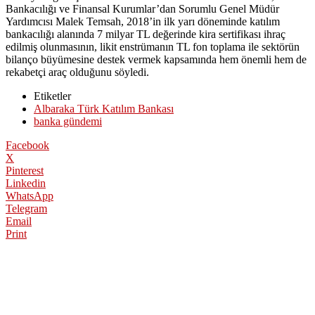
Bankacılığı ve Finansal Kurumlar’dan Sorumlu Genel Müdür
Yardımcısı Malek Temsah, 2018’in ilk yarı döneminde katılım
bankacılığı alanında 7 milyar TL değerinde kira sertifikası ihraç
edilmiş olunmasının, likit enstrümanın TL fon toplama ile sektörün
bilanço büyümesine destek vermek kapsamında hem önemli hem de
rekabetçi araç olduğunu söyledi.
Etiketler
Albaraka Türk Katılım Bankası
banka gündemi
Facebook
X
Pinterest
Linkedin
WhatsApp
Telegram
Email
Print