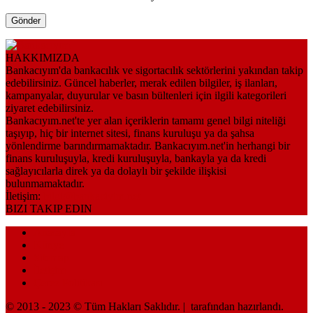
HAKKIMIZDA
Bankacıyım'da bankacılık ve sigortacılık sektörlerini yakından takip
edebilirsiniz. Güncel haberler, merak edilen bilgiler, iş ilanları,
kampanyalar, duyurular ve basın bültenleri için ilgili kategorileri
ziyaret edebilirsiniz.
Bankacıyım.net'te yer alan içeriklerin tamamı genel bilgi niteliği
taşıyıp, hiç bir internet sitesi, finans kuruluşu ya da şahsa
yönlendirme barındırmamaktadır. Bankacıyım.net'in herhangi bir
finans kuruluşuyla, kredi kuruluşuyla, bankayla ya da kredi
sağlayıcılarla direk ya da dolaylı bir şekilde ilişkisi
bulunmamaktadır.
İletişim:
bilgi@bankaciyim.net
BIZI TAKIP EDIN
Anasayfa
Künye
Sitemap
İletişim
Çerez Politikası
© 2013 - 2023 © Tüm Hakları Saklıdır. |
tarafından hazırlandı.