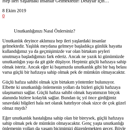
Hep İleri Yaşlardaki İnsanlar Gelmektedir! Detaylar İçin…
8 Ekim 2019
0
Unutkanlığınızı Nasıl Önlersiniz?
Unutkanlık deyince aklımıza hep ileri yaşlardaki insanlar
gelmektedir. Yaşlılık meydana gelmeye başladıkça günlük hayatta
kullandığımız ya da geçmişimizde var olan birtakım şeyleri
unutmaya başladığımızı fark ederiz. Ancak ne yazık ki günümüzde
unutkanlığın yaşı da git gide düşüyor. Hepimiz güçlü hafızaya sahip
olmak isteriz. Ancak eğer ki başımızda unutkanlık gibi bir baş belası
varsa güçlü bir hafızaya sahip olmak pek de mümkün olmayacaktır.
Güçlü hafıza sahibi olmak için birtakım yöntemler bulunuyor.
Elbette ki unutkanlığı önlemenin yolları da bizleri güçlü hafızaya
ulaşmamızı sağlar. Güçlü hafıza sahibi olmak hayatımızın birçok
alanında bizlere kolaylık sağlar. Bundan üç yıl önce girdiğimiz
sınavdaki bilgileri hala net olarak hatırlıyor olsak sizce de çok güzel
olmaz mıydı?
Eğer unutkanlık hastalığına sahip olan bir bireysek, güçlü hafızaya
sahip olmak pek de mümkün olmayacaktır. Genç yaşta unutkanlığı
önlemenin yolları da yaşam biçimimizi düzenlemekten geçer. Böyle