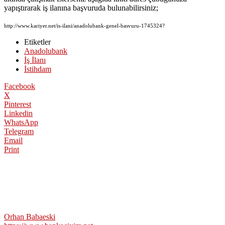
yapıştırarak iş ilanına başvuruda bulunabilirsiniz;
http://www.kariyer.net/is-ilani/anadolubank-genel-basvuru-1745324?
Etiketler
Anadolubank
İş İlanı
İstihdam
Facebook
X
Pinterest
Linkedin
WhatsApp
Telegram
Email
Print
Orhan Babaeski