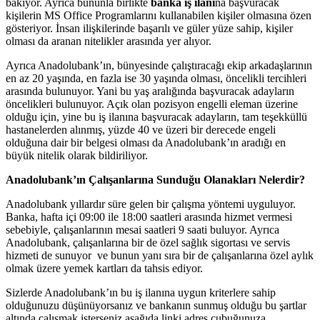
bakıyor. Ayrıca bununla birlikte
banka iş ilanı
na başvuracak
kişilerin MS Office Programlarını kullanabilen kişiler olmasına özen
gösteriyor. İnsan ilişkilerinde başarılı ve güler yüze sahip, kişiler
olması da aranan nitelikler arasında yer alıyor.
Ayrıca Anadolubank’ın, bünyesinde çalıştıracağı ekip arkadaşlarının
en az 20 yaşında, en fazla ise 30 yaşında olması, öncelikli tercihleri
arasında bulunuyor. Yani bu yaş aralığında başvuracak adayların
öncelikleri bulunuyor. Açık olan pozisyon engelli eleman üzerine
olduğu için, yine bu iş ilanına başvuracak adayların, tam teşekküllü
hastanelerden alınmış, yüzde 40 ve üzeri bir derecede engeli
olduğuna dair bir belgesi olması da Anadolubank’ın aradığı en
büyük nitelik olarak bildiriliyor.
Anadolubank’ın Çalışanlarına Sunduğu Olanakları Nelerdir?
Anadolubank yıllardır süre gelen bir çalışma yöntemi uyguluyor.
Banka, hafta içi 09:00 ile 18:00 saatleri arasında hizmet vermesi
sebebiyle, çalışanlarının mesai saatleri 9 saati buluyor. Ayrıca
Anadolubank, çalışanlarına bir de özel sağlık sigortası ve servis
hizmeti de sunuyor ve bunun yanı sıra bir de çalışanlarına özel aylık
olmak üzere yemek kartları da tahsis ediyor.
Sizlerde Anadolubank’ın bu iş ilanına uygun kriterlere sahip
olduğunuzu düşünüyorsanız ve bankanın sunmuş olduğu bu şartlar
altında çalışmak isterseniz aşağıda linki adres çubuğunuza