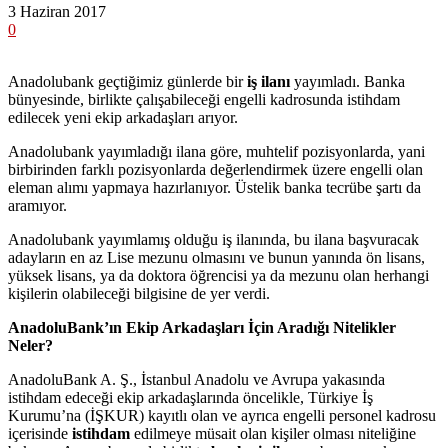
3 Haziran 2017
0
Anadolubank geçtiğimiz günlerde bir
iş ilanı
yayımladı. Banka
bünyesinde, birlikte çalışabileceği engelli kadrosunda istihdam
edilecek yeni ekip arkadaşları arıyor.
Anadolubank yayımladığı ilana göre, muhtelif pozisyonlarda, yani
birbirinden farklı pozisyonlarda değerlendirmek üzere engelli olan
eleman alımı yapmaya hazırlanıyor. Üstelik banka tecrübe şartı da
aramıyor.
Anadolubank yayımlamış olduğu iş ilanında, bu ilana başvuracak
adayların en az Lise mezunu olmasını ve bunun yanında ön lisans,
yüksek lisans, ya da doktora öğrencisi ya da mezunu olan herhangi
kişilerin olabileceği bilgisine de yer verdi.
AnadoluBank’ın Ekip Arkadaşları İçin Aradığı Nitelikler
Neler?
AnadoluBank A. Ş., İstanbul Anadolu ve Avrupa yakasında
istihdam edeceği ekip arkadaşlarında öncelikle, Türkiye İş
Kurumu’na (İŞKUR) kayıtlı olan ve ayrıca engelli personel kadrosu
içerisinde
istihdam
edilmeye müsait olan kişiler olması niteliğine