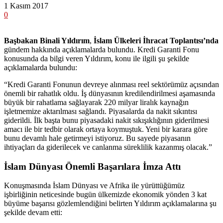
1 Kasım 2017
0
Başbakan Binali Yıldırım
,
İslam Ülkeleri İhracat Toplantısı’nda
gündem hakkında açıklamalarda bulundu. Kredi Garanti Fonu
konusunda da bilgi veren Yıldırım, konu ile ilgili şu şekilde
açıklamalarda bulundu:
“Kredi Garanti Fonunun devreye alınması reel sektörümüz açısından
önemli bir rahatlık oldu. İş dünyasının kredilendirilmesi aşamasında
büyük bir rahatlama sağlayarak 220 milyar liralık kaynağın
işletmemize aktarılması sağlandı. Piyasalarda da nakit sıkıntısı
giderildi. İlk başta bunu piyasadaki nakit sıkışıklığının giderilmesi
amacı ile bir tedbir olarak ortaya koymuştuk. Yeni bir karara göre
bunu devamlı hale getirmeyi istiyoruz. Bu sayede piyasanın
ihtiyaçları da giderilecek ve canlanma süreklilik kazanmış olacak.”
İslam Dünyası Önemli Başarılara İmza Attı
Konuşmasında İslam Dünyası ve Afrika ile yürüttüğümüz
işbirliğinin neticesinde bugün ülkemizde ekonomik yönden 3 kat
büyüme başarısı gözlemlendiğini belirten Yıldırım açıklamalarına şu
şekilde devam etti: