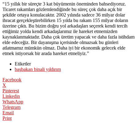
“15 yıllık bir süreçte 3 kat büyümenin öneminden bahsediyoruz.
Ticaret rakamları gözlemlendiğinde bu süreç çok daha açık bir
şekilde ortaya konulacaktır. 2002 yılında sadece 36 milyar dolar
ihracat gerçekleştirebilirken 15 yılda bu rakam 155 milyar doların
üzerine çıktı. Bu bizim doğru yol arkadaşları seçerek kendi tercih
ettiğimiz yolda kendi arkadaşlarımız ile hareket etmemizden
kaynaklanmaktadır. Daha çok üretim yapacak ve daha fazla istihdam
elde edeceğiz. Bir dayanışma içerisinde olmazsak bu günleri
atlatmamız mümkün olmaz. Daha iyi bir ekonomik gelecek elde
etmek istiyorsak bir arada hareket etmeliyiz.”
Etiketler
başbakan binali yıldırım
Facebook
X
Pinterest
Linkedin
WhatsApp
Telegram
Email
Print