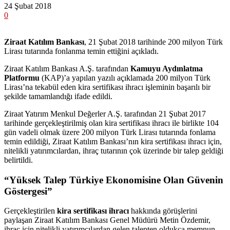
24 Şubat 2018
0
Ziraat Katılım Bankası
, 21 Şubat 2018 tarihinde 200 milyon Türk
Lirası tutarında fonlanma temin ettiğini açıkladı.
Ziraat Katılım Bankası A.Ş. tarafından
Kamuyu Aydınlatma
Platformu
(KAP)’a yapılan yazılı açıklamada 200 milyon Türk
Lirası’na tekabül eden kira sertifikası ihracı işleminin başarılı bir
şekilde tamamlandığı ifade edildi.
Ziraat Yatırım Menkul Değerler A.Ş. tarafından 21 Şubat 2017
tarihinde gerçekleştirilmiş olan kira sertifikası ihracı ile birlikte 104
gün vadeli olmak üzere 200 milyon Türk Lirası tutarında fonlama
temin edildiği, Ziraat Katılım Bankası’nın kira sertifikası ihracı için,
nitelikli yatırımcılardan, ihraç tutarının çok üzerinde bir talep geldiği
belirtildi.
“Yüksek Talep Türkiye Ekonomisine Olan Güvenin
Göstergesi”
Gerçekleştirilen
kira sertifikası ihracı
hakkında görüşlerini
paylaşan Ziraat Katılım Bankası Genel Müdürü Metin Özdemir,
ihraç için nitelikli yatırımcılardan gelen talepten oldukça memnun