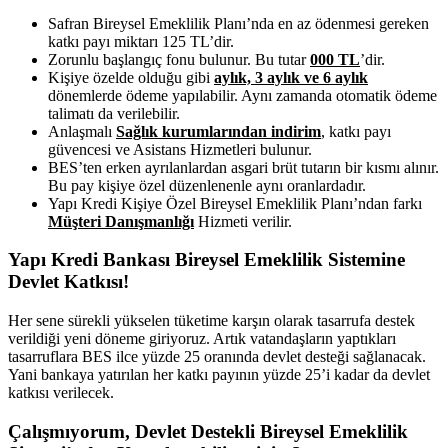
Safran Bireysel Emeklilik Planı’nda en az ödenmesi gereken
katkı payı miktarı 125 TL’dir.
Zorunlu başlangıç fonu bulunur. Bu tutar
000 TL
’dir.
Kişiye özelde olduğu gibi
aylık, 3 aylık ve 6 aylık
dönemlerde ödeme yapılabilir. Aynı zamanda otomatik ödeme
talimatı da verilebilir.
Anlaşmalı
Sağlık kurumlarından indirim
, katkı payı
güvencesi ve Asistans Hizmetleri bulunur.
BES’ten erken ayrılanlardan asgari brüt tutarın bir kısmı alınır.
Bu pay kişiye özel düzenlenenle aynı oranlardadır.
Yapı Kredi Kişiye Özel Bireysel Emeklilik Planı’ndan farkı
Müşteri Danışmanlığı
Hizmeti verilir.
Yapı Kredi Bankası Bireysel Emeklilik Sistemine
Devlet Katkısı!
Her sene sürekli yükselen tüketime karşın olarak tasarrufa destek
verildiği yeni döneme giriyoruz. Artık vatandaşların yaptıkları
tasarruflara BES ilce yüzde 25 oranında devlet desteği sağlanacak.
Yani bankaya yatırılan her katkı payının yüzde 25’i kadar da devlet
katkısı verilecek.
Çalışmıyorum, Devlet Destekli Bireysel Emeklilik