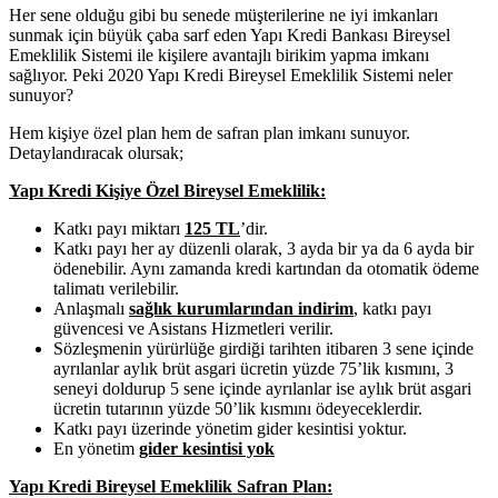
Her sene olduğu gibi bu senede müşterilerine ne iyi imkanları
sunmak için büyük çaba sarf eden Yapı Kredi Bankası Bireysel
Emeklilik Sistemi ile kişilere avantajlı birikim yapma imkanı
sağlıyor. Peki 2020 Yapı Kredi Bireysel Emeklilik Sistemi neler
sunuyor?
Hem kişiye özel plan hem de safran plan imkanı sunuyor.
Detaylandıracak olursak;
Yapı Kredi Kişiye Özel Bireysel Emeklilik:
Katkı payı miktarı
125 TL
’dir.
Katkı payı her ay düzenli olarak, 3 ayda bir ya da 6 ayda bir
ödenebilir. Aynı zamanda kredi kartından da otomatik ödeme
talimatı verilebilir.
Anlaşmalı
sağlık kurumlarından indirim
, katkı payı
güvencesi ve Asistans Hizmetleri verilir.
Sözleşmenin yürürlüğe girdiği tarihten itibaren 3 sene içinde
ayrılanlar aylık brüt asgari ücretin yüzde 75’lik kısmını, 3
seneyi doldurup 5 sene içinde ayrılanlar ise aylık brüt asgari
ücretin tutarının yüzde 50’lik kısmını ödeyeceklerdir.
Katkı payı üzerinde yönetim gider kesintisi yoktur.
En yönetim
gider kesintisi yok
Yapı Kredi Bireysel Emeklilik Safran Plan: