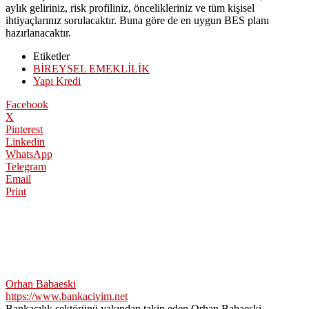
aylık geliriniz, risk profiliniz, öncelikleriniz ve tüm kişisel
ihtiyaçlarınız sorulacaktır. Buna göre de en uygun BES planı
hazırlanacaktır.
Etiketler
BİREYSEL EMEKLİLİK
Yapı Kredi
Facebook
X
Pinterest
Linkedin
WhatsApp
Telegram
Email
Print
Orhan Babaeski
https://www.bankaciyim.net
Bankacılık sektörünü yakından takip eden Orhan Babaeski,