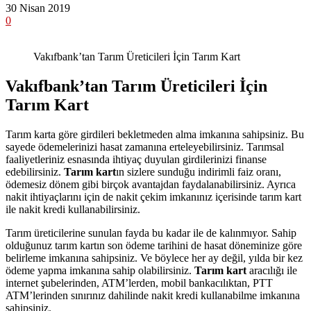
30 Nisan 2019
0
Vakıfbank’tan Tarım Üreticileri İçin Tarım Kart
Vakıfbank’tan Tarım Üreticileri İçin
Tarım Kart
Tarım karta göre girdileri bekletmeden alma imkanına sahipsiniz. Bu
sayede ödemelerinizi hasat zamanına erteleyebilirsiniz. Tarımsal
faaliyetleriniz esnasında ihtiyaç duyulan girdilerinizi finanse
edebilirsiniz.
Tarım kart
ın sizlere sunduğu indirimli faiz oranı,
ödemesiz dönem gibi birçok avantajdan faydalanabilirsiniz. Ayrıca
nakit ihtiyaçlarını için de nakit çekim imkanınız içerisinde tarım kart
ile nakit kredi kullanabilirsiniz.
Tarım üreticilerine sunulan fayda bu kadar ile de kalınmıyor. Sahip
olduğunuz tarım kartın son ödeme tarihini de hasat döneminize göre
belirleme imkanına sahipsiniz. Ve böylece her ay değil, yılda bir kez
ödeme yapma imkanına sahip olabilirsiniz.
Tarım kart
aracılığı ile
internet şubelerinden, ATM’lerden, mobil bankacılıktan, PTT
ATM’lerinden sınırınız dahilinde nakit kredi kullanabilme imkanına
sahipsiniz.