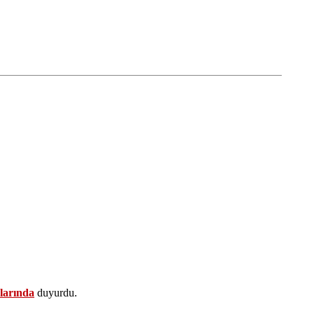
nlarında
duyurdu.