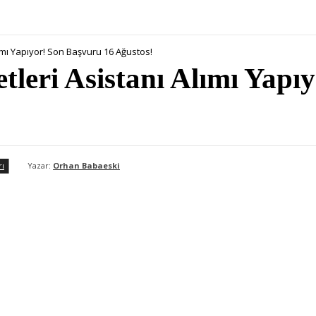
ımı Yapıyor! Son Başvuru 16 Ağustos!
eri Asistanı Alımı Yapı
rı
Yazar:
Orhan Babaeski