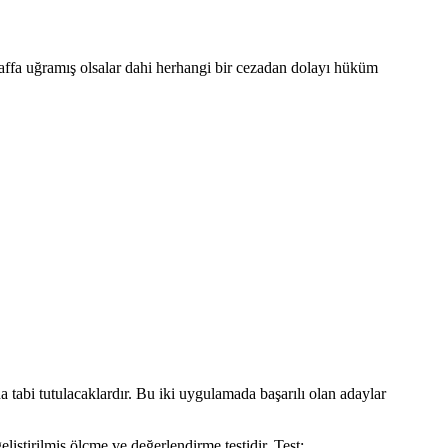
 affa uğramış olsalar dahi herhangi bir cezadan dolayı hüküm
tabi tutulacaklardır. Bu iki uygulamada başarılı olan adaylar
ştirilmiş ölçme ve değerlendirme testidir. Test;