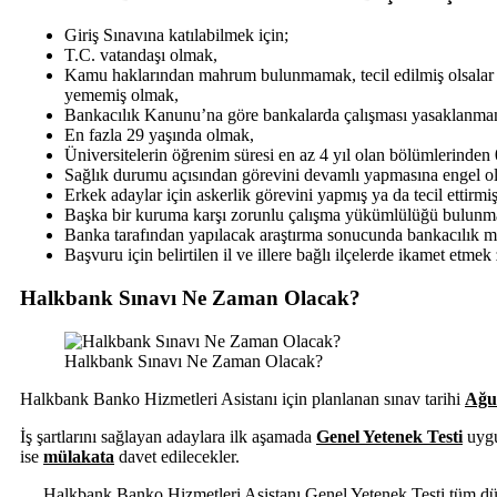
Giriş Sınavına katılabilmek için;
T.C. vatandaşı olmak,
Kamu haklarından mahrum bulunmamak, tecil edilmiş olsalar da
yememiş olmak,
Bankacılık Kanunu’na göre bankalarda çalışması yasaklanma
En fazla 29 yaşında olmak,
Üniversitelerin öğrenim süresi en az 4 yıl olan bölümlerinden
Sağlık durumu açısından görevini devamlı yapmasına engel ol
Erkek adaylar için askerlik görevini yapmış ya da tecil ettirmi
Başka bir kuruma karşı zorunlu çalışma yükümlülüğü bulun
Banka tarafından yapılacak araştırma sonucunda bankacılık 
Başvuru için belirtilen il ve illere bağlı ilçelerde ikamet etmek
Halkbank Sınavı Ne Zaman Olacak?
Halkbank Sınavı Ne Zaman Olacak?
Halkbank Banko Hizmetleri Asistanı için planlanan sınav tarihi
Ağu
İş şartlarını sağlayan adaylara ilk aşamada
Genel Yetenek Testi
uygul
ise
mülakata
davet edilecekler.
Halkbank Banko Hizmetleri Asistanı Genel Yetenek Testi tüm dünya