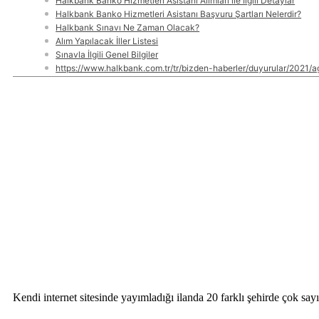
Halkbank Banko Hizmetleri Asistanı Alımları ile İlgili Detaylar
Halkbank Banko Hizmetleri Asistanı Başvuru Şartları Nelerdir?
Halkbank Sınavı Ne Zaman Olacak?
Alım Yapılacak İller Listesi
Sınavla İlgili Genel Bilgiler
https://www.halkbank.com.tr/tr/bizden-haberler/duyurular/2021/a
Kendi internet sitesinde yayımladığı ilanda 20 farklı şehirde çok s