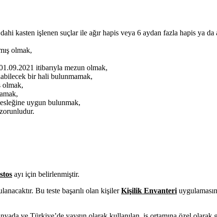
hi kasten işlenen suçlar ile ağır hapis veya 6 aydan fazla hapis ya da
mış olmak,
 01.09.2021 itibarıyla mezun olmak,
abilecek bir hali bulunmamak,
ş olmak,
mamak,
mesleğine uygun bulunmak,
 zorunludur.
stos
ayı için belirlenmiştir.
anacaktır. Bu teste başarılı olan kişiler
Kişilik Envanteri
uygulamasına 
da ve Türkiye’de yaygın olarak kullanılan, iş ortamına özel olarak geli