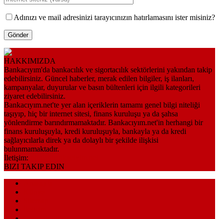
Adınızı ve mail adresinizi tarayıcınızın hatırlamasını ister misiniz?
HAKKIMIZDA
Bankacıyım'da bankacılık ve sigortacılık sektörlerini yakından takip
edebilirsiniz. Güncel haberler, merak edilen bilgiler, iş ilanları,
kampanyalar, duyurular ve basın bültenleri için ilgili kategorileri
ziyaret edebilirsiniz.
Bankacıyım.net'te yer alan içeriklerin tamamı genel bilgi niteliği
taşıyıp, hiç bir internet sitesi, finans kuruluşu ya da şahsa
yönlendirme barındırmamaktadır. Bankacıyım.net'in herhangi bir
finans kuruluşuyla, kredi kuruluşuyla, bankayla ya da kredi
sağlayıcılarla direk ya da dolaylı bir şekilde ilişkisi
bulunmamaktadır.
İletişim:
bilgi@bankaciyim.net
BIZI TAKIP EDIN
Anasayfa
Künye
Sitemap
İletişim
Çerez Politikası