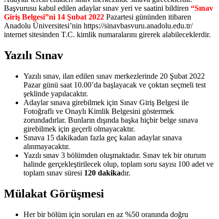
Başvurusu kabul edilen adaylar sınav yeri ve saatini bildiren
“Sınav
Giriş Belgesi”ni 14 Şubat 2022
Pazartesi gününden itibaren
Anadolu Üniversitesi’nin https://sinavbasvuru.anadolu.edu.tr/
internet sitesinden T.C. kimlik numaralarını girerek alabileceklerdir.
Yazılı Sınav
Yazılı sınav, ilan edilen sınav merkezlerinde 20 Şubat 2022
Pazar günü saat 10.00’da başlayacak ve çoktan seçmeli test
şeklinde yapılacaktır.
Adaylar sınava girebilmek için Sınav Giriş Belgesi ile
Fotoğraflı ve Onaylı Kimlik Belgesini göstermek
zorundadırlar. Bunların dışında başka hiçbir belge sınava
girebilmek için geçerli olmayacaktır.
Sınava 15 dakikadan fazla geç kalan adaylar sınava
alınmayacaktır.
Yazılı sınav 3 bölümden oluşmaktadır. Sınav tek bir oturum
halinde gerçekleştirilecek olup, toplam soru sayısı 100 adet ve
toplam sınav süresi
120 dakika
dır.
Mülakat Görüşmesi
Her bir bölüm için soruları en az %50 oranında doğru