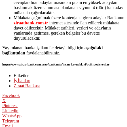
cevaplandıran adaylar arasından puanı en yüksek adaydan
başlanmak üzere alınması planlanan sayının 4 (dört) katı aday
mülakata çağırılacaktır.
Mülakata çağırılmak üzere kontenjana giren adaylar Bankanın
ziraatbank.com.tr
internet sitesinde ilan edilerek mülakata
davet edilecektir. Mülakat tarihleri, yerleri ve adayların
yanlarında getirmesi gereken belgeler bu davette
duyurulacaktır.
Yayımlanan banka iş ilanı ile detaylı bilgi için
aşağıdaki
bağlantıdan
faydalanabilirsiniz.
https://www.ziraatbank.com.tr/tr/bankamiz/insan-kaynaklari/acik-pozisyonlar
Etiketler
İş İlanları
Ziraat Bankası
Facebook
X
Pinterest
Linkedin
WhatsApp
Telegram
Email