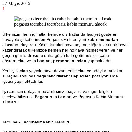
27 Mayıs 2015
1
pegasus tecrubeli tecrubesiz kabin memuru alacak
Ülkemizin, hem iç hatlar hemde dış hatlar da faaliyet gösteren
havayolu şirketlerinden Pegasus Airlines yeni
kabir memurları
alacağını duyurdu. Köklü kuruluş hava taşımacılığına farklı bir boyut
kazandırarak ülkemizde hemen her noktaya hizmet veren ve her
geçen gün kadrosunu daha güçlü hale getirmek için çaba
göstermekte ve
iş ilanları
,
personel alımları
yapmaktadır.
Yeni iş ilanları yayınlamaya devam edilmekte ve adaylar mülakat
süreçleri sonunda değerlendirilerek talep edilen pozsiyonlarda
işbaşı yapmaktadırlar.
İş ilanı
için detayları bulabilirsiniz, başvuru ve diğer bilgileri
inceleyebilirsiniz.
Pegasus iş ilanları
ve Pegasus Kabin Memuru
alımları.
Tecrübeli- Tecrübesiz Kabin Memuru
Havacılık sektörünün önde gelen kuruluşlarından biri olan