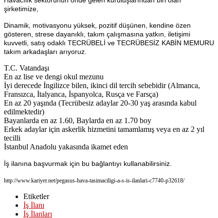
şirketimize,
Dinamik, motivasyonu yüksek, pozitif düşünen, kendine özen
gösteren, strese dayanıklı, takım çalışmasına yatkın, iletişimi
kuvvetli, satış odaklı TECRÜBELİ ve TECRÜBESİZ KABİN MEMURU
takım arkadaşları arıyoruz.
T.C. Vatandaşı
En az lise ve dengi okul mezunu
İyi derecede İngilizce bilen, ikinci dil tercih sebebidir (Almanca,
Fransızca, İtalyanca, İspanyolca, Rusça ve Farsça)
En az 20 yaşında (Tecrübesiz adaylar 20-30 yaş arasında kabul
edilmektedir)
Bayanlarda en az 1.60, Baylarda en az 1.70 boy
Erkek adaylar için askerlik hizmetini tamamlamış veya en az 2 yıl
tecilli
İstanbul Anadolu yakasında ikamet eden
İş ilanına başvurmak için bu bağlantıyı kullanabilirsiniz.
http://www.kariyer.net/pegasus-hava-tasimaciligi-a-s-is-ilanlari-c7740-p32618/
Etiketler
İş İlanı
İş İlanları