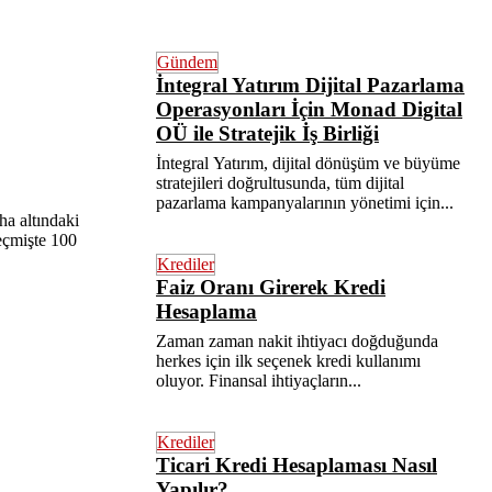
Gündem
İntegral Yatırım Dijital Pazarlama
Operasyonları İçin Monad Digital
OÜ ile Stratejik İş Birliği
İntegral Yatırım, dijital dönüşüm ve büyüme
stratejileri doğrultusunda, tüm dijital
pazarlama kampanyalarının yönetimi için...
ha altındaki
geçmişte 100
Krediler
Faiz Oranı Girerek Kredi
Hesaplama
Zaman zaman nakit ihtiyacı doğduğunda
herkes için ilk seçenek kredi kullanımı
oluyor. Finansal ihtiyaçların...
Krediler
Ticari Kredi Hesaplaması Nasıl
Yapılır?