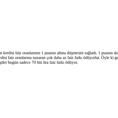
t kredisi faiz oranlarının 1 puanın altına düşmesini sağladı. 1 puanın da
redisi faiz oranlarına nazaran çok daha az faiz farkı ödüyorlar. Öyle ki 
işiler bugün sadece 70 bin lira faiz farkı ödüyor.