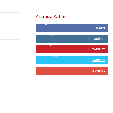
Aramıza Katılın
0
Beğenenler
BEĞEN
0
Takipçiler
TAKIP ET
68
Takipçiler
TAKIP ET
2,210
Takipçiler
TAKIP ET
0
Abone
ABONE OL