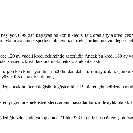
başlıyor. 0,99’dan başlayan bu konut kredisi faiz oranlarıyla kredi çek
aylanması için ekspertiz ekibi evinizi inceler, ardından evin değeri beli
dece 120 ay vadeli kredi çekiminde geçerlidir. Ancak bu kredi 180 ay va
e isterseniz kredi faiz oranı otomatik olarak artacaktır.
niz gereken komisyon tutarı 500 liradan daha az olmayacaktır. Çünkü k
 yüzde 0,5 olarak belirlenmiş.
iler, ancak bu ücret değişiklik gösterebilir. Bu ücret için belirlenen m
 krediyi geri ödemek istedikleri zaman masraflar haricinde aylık olarak 1
i ödediğinizde bankaya toplamda 71 bin 333 lira faiz farkı ödemiş olurs