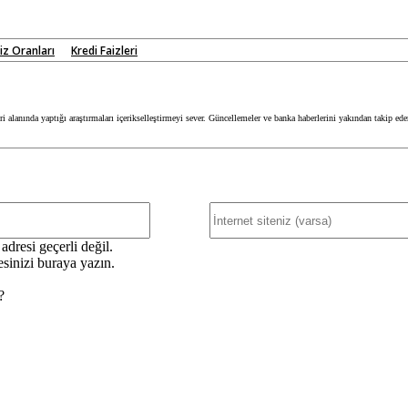
iz Oranları
Kredi Faizleri
 alanında yaptığı araştırmaları içerikselleştirmeyi sever. Güncellemeler ve banka haberlerini yakından takip ed
E-
Posta:*
adresi geçerli değil.
esinizi buraya yazın.
?
nizi
inizi