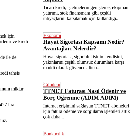
Ticari kredi, işletmelerin genişleme, ekipman
yatırımı, stok finansmanı gibi çeşitli
ihtiyaçlarını karşılamak için kullandığı...
Ekonomi
mek için
Hayat Sigortası Kapsamı Nedir?
rlenir ve kredi
Avantajları Nelerdir?
Hayat sigortası, sigortalı kişinin kendisini,
de ile de
yakınlarını çeşitli olumsuz durumlara karşı
maddi olarak güvence altına...
redi tahsis
Gündem
inimum miktar
TTNET Faturası Nasıl Ödenir ve
Borç Öğrenme (ADIM ADIM)
427 lira
İnternet erişimini sağlayan TTNET aboneleri
için fatura ödeme ve sorgulama işlemleri artık
çok daha...
unuz.
Bankacılık