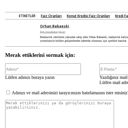
ETIKETLER
Faiz Oranları
Konut Kredisi Faiz Oranları
Kredi Fa
Orhan Babaeski
https://www.bankaciyim.net
Bankacılık sektörünü yakından takip eden Orhan Babaeski, bankacılık kariyeri
yorumlarıyla birlikte gelişmelerden haberdar olunması için içerikler hazırlar.
Merak ettiklerini sormak için:
Adınız*
Lütfen adınızı buraya yazın
Yazdığınız mail 
Lütfen mail adr
Adınızı ve mail adresinizi tarayıcınızın hatırlamasını ister misiniz
Merak
ettikleri
ya
da
görüşler
buraya