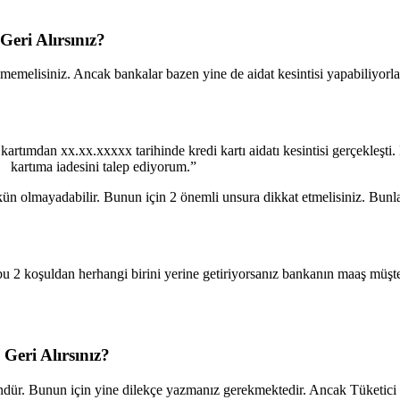
Geri Alırsınız?
ödememelisiniz. Ancak bankalar bazen yine de aidat kesintisi yapabiliyor
tımdan xx.xx.xxxxx tarihinde kredi kartı aidatı kesintisi gerçekleşti. 
kartıma iadesini talep ediyorum.”
ün olmayadabilir. Bunun için 2 önemli unsura dikkat etmelisiniz. Bunla
u 2 koşuldan herhangi birini yerine getiriyorsanız bankanın maaş müşter
 Geri Alırsınız?
kündür. Bunun için yine dilekçe yazmanız gerekmektedir. Ancak Tüketi