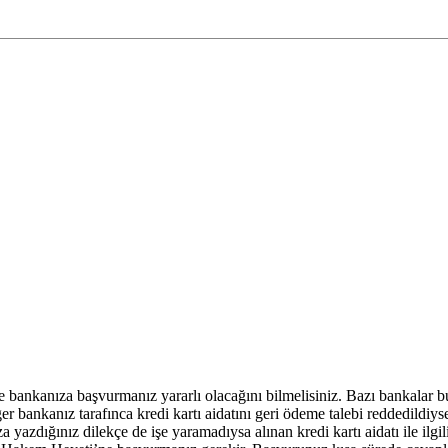
 bankanıza başvurmanız yararlı olacağını bilmelisiniz. Bazı bankalar bu
 Eğer bankanız tarafınca kredi kartı aidatını geri ödeme talebi reddedildi
za yazdığınız dilekçe de işe yaramadıysa alınan kredi kartı aidatı ile ilgili