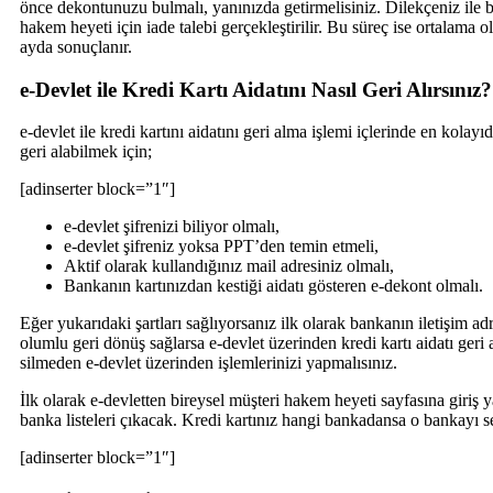
önce dekontunuzu bulmalı, yanınızda getirmelisiniz. Dilekçeniz ile b
hakem heyeti için iade talebi gerçekleştirilir. Bu süreç ise ortalam
ayda sonuçlanır.
e-Devlet ile Kredi Kartı Aidatını Nasıl Geri Alırsınız?
e-devlet ile kredi kartını aidatını geri alma işlemi içlerinde en kolayı
geri alabilmek için;
[adinserter block=”1″]
e-devlet şifrenizi biliyor olmalı,
e-devlet şifreniz yoksa PPT’den temin etmeli,
Aktif olarak kullandığınız mail adresiniz olmalı,
Bankanın kartınızdan kestiği aidatı gösteren e-dekont olmalı.
Eğer yukarıdaki şartları sağlıyorsanız ilk olarak bankanın iletişim ad
olumlu geri dönüş sağlarsa e-devlet üzerinden kredi kartı aidatı g
silmeden e-devlet üzerinden işlemlerinizi yapmalısınız.
İlk olarak e-devletten bireysel müşteri hakem heyeti sayfasına giriş
banka listeleri çıkacak. Kredi kartınız hangi bankadansa o bankayı se
[adinserter block=”1″]