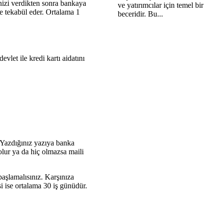
enizi verdikten sonra bankaya
ve yatırımcılar için temel bir
ye tekabül eder. Ortalama 1
beceridir. Bu...
evlet ile kredi kartı aidatını
. Yazdığınız yazıya banka
lur ya da hiç olmazsa maili
başlamalısınız. Karşınıza
i ise ortalama 30 iş günüdür.