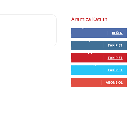
Aramıza Katılın
0
Beğenenler
BEĞEN
0
Takipçiler
TAKIP ET
68
Takipçiler
TAKIP ET
2,210
Takipçiler
TAKIP ET
0
Abone
ABONE OL