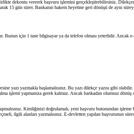
irlikte dekontu vererek başvuru işlemini gerçekleştirebilirsiniz. Dilekç
a olarak 15 gün sürer. Bankanın hakem heyetine geri dönüşü de aynı süre
dır. Bunun için 1 tane bilgisayar ya da telefon olması yeterlidir. Ancak e-d
resine yazı yazmakla başlamalısınız. Bu yazı dilekçe yazısı gibi olabilir
eri alma işlemi yapmanıza gerek kalmaz. Ancak bankadan olumsuz dönüş o
 yapmalısınız. Kimliğinizi doğrulamalı, yeni başvuru butonundan işleme 
çmeli, ilgili alanları yazmalısınız. E-devletten yapılan başvurunun süres