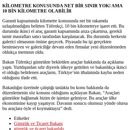
KİLOMETRE KONUSUNDA NET BİR SINIR YOK! AMA
10 BİN KİLOMETRE OLABİLİR
Garanti kapsamında kilometre konusunda net bir rakamda
uzlaşılmadığını belirten Tüfenkçi, 10 bin kilometreye işaret etti. Bu
durumda ikinci el araç garanti kapsamında arıza çıkartırsa, gerekli
tamir masrafları satıcı tarafından karşılanacak. Bu durumda herkesin
galerici olmasının önüne geçecek. Piyasada bu işi gerçekten
benimseyen ve galericiliğe devam eden firmalar yeni düzenlemeden
oldukça memnun oldu.
Bakan Tüfenkçi gümrükte bekletilen araçlar hakkında da açıklama
yaptı. Yurtdışından sıfır diyerek ülkeye getirilen ve bakanlıkça ikinci
el olduğu belirlenen araçların, Türkiye’nin ithalatında kayba neden
olduğunu ifade etti.
Bakanlığın üzerinde çalıştığı taslakta bu konu hakkında da
düzenlemenin söz konunu olduğunu açıklayan Bakan, “Araçları
gümrükte bağlamak bizim de işimize gelmiyor. Bu araçlar ülke
ekonomisine kayıp yaşatıyor. Davanın sonucu olumsuz yönde olursa
bu araçlara öyle el koymaktayız” dedi.
Etiketler
Gümrük ve Ticaret Bakanı
gümrük ve ticaret bakanlığı