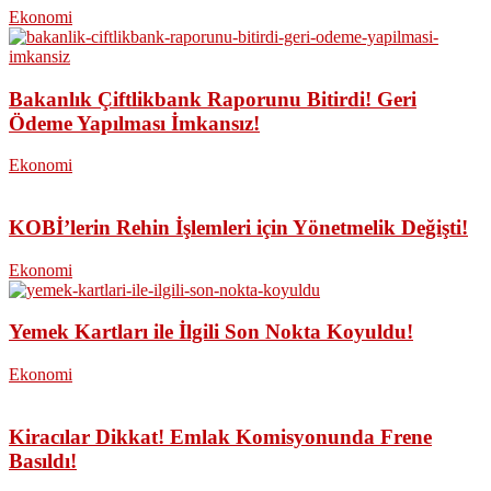
Ekonomi
Bakanlık Çiftlikbank Raporunu Bitirdi! Geri
Ödeme Yapılması İmkansız!
Ekonomi
KOBİ’lerin Rehin İşlemleri için Yönetmelik Değişti!
Ekonomi
Yemek Kartları ile İlgili Son Nokta Koyuldu!
Ekonomi
Kiracılar Dikkat! Emlak Komisyonunda Frene
Basıldı!