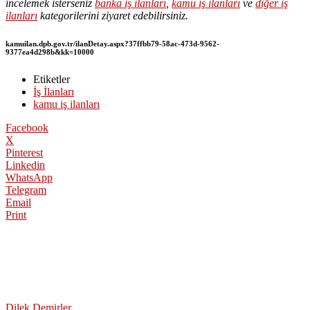
incelemek isterseniz
banka iş ilanları
,
kamu iş ilanları
ve
diğer iş
ilanları
kategorilerini ziyaret edebilirsiniz.
kamuilan.dpb.gov.tr/ilanDetay.aspx?37ffbb79-58ac-473d-9562-
9377ea4d298b&kk=10000
Etiketler
İş İlanları
kamu iş ilanları
Facebook
X
Pinterest
Linkedin
WhatsApp
Telegram
Email
Print
Dilek Demirler