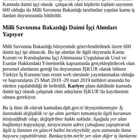
Kamuda daimi işçi olarak çalışacak olan kişilerin toplam sayısının
600 olduğu da Milli Savunma Bakanlığı tarafından yapılan kamu iş
ilanları duyurusunda bildirildi.
Milli Savunma Bakanlığı Daimi İşçi Alımları
Yapıyor
Milli Savunma Bakanlığı bünyesinde görevlendirilmek üzere 600
daimi işçi işe alınacak. Bu işe alımlar ile ilgili duyuruda Kamu
Kurum ve Kuruluşlarına İşçi Alınmasına Uygulanacak Usul ve
Esaslar Hakkındaki Yönetmelik kapsamında gerçekleştirilecek olan
personel alımlarını gereği bu duyurunun İŞKUR olarak bilinen
Türkiye İş Kurumu’nun resmi web sitesinde yayınlanmakta olduğu
ve başvuruların 25 Mart 2019 -29 mart 2019 tarihleri arasında bu
siteden yapılabildiği de belirtildi.
Kariyer
planı dahilinde kamuda
daimi işçi olarak çalışmak olan adayların İŞKUR’da kayıtlarının
olması gerekiyor.
Bu iş ilanı ilk olarak
kamuilan.dpb.gov.tr
’deyayınlanmıştır. İş
ilanındaki değişiklik ve işe alım şartları tamamıyla ilgili kurumun
inisiyatifinde olup, değiştirilme hakkı saklıdır. Aşağıda yer alan
bağlantıyı kopyalayıp, tarayıcınızın adres çubuğuna yapıştırarak
ilgili iş ilanının en güncel halini inceleyebilir, aynı zamanda ilana
başvuru yapabilirsiniz. Bankaciyim.net’te yer alan diğer iş ilanlarını