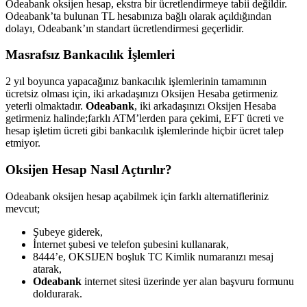
Odeabank oksijen hesap, ekstra bir ücretlendirmeye tabii değildir.
Odeabank’ta bulunan TL hesabınıza bağlı olarak açıldığından
dolayı, Odeabank’ın standart ücretlendirmesi geçerlidir.
Masrafsız Bankacılık İşlemleri
2 yıl boyunca yapacağınız bankacılık işlemlerinin tamamının
ücretsiz olması için, iki arkadaşınızı Oksijen Hesaba getirmeniz
yeterli olmaktadır.
Odeabank
, iki arkadaşınızı Oksijen Hesaba
getirmeniz halinde;farklı ATM’lerden para çekimi, EFT ücreti ve
hesap işletim ücreti gibi bankacılık işlemlerinde hiçbir ücret talep
etmiyor.
Oksijen Hesap Nasıl Açtırılır?
Odeabank oksijen hesap açabilmek için farklı alternatifleriniz
mevcut;
Şubeye giderek,
İnternet şubesi ve telefon şubesini kullanarak,
8444’e, OKSIJEN boşluk TC Kimlik numaranızı mesaj
atarak,
Odeabank
internet sitesi üzerinde yer alan başvuru formunu
doldurarak.