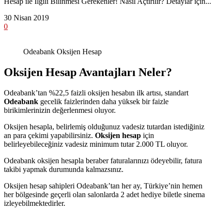
Hesap ile İlgili Bilinmesi Gerekenler! Nasıl Açtırılır? Detaylar için...
30 Nisan 2019
0
Odeabank Oksijen Hesap
Oksijen Hesap Avantajları Neler?
Odeabank’tan %22,5 faizli oksijen hesabın ilk artısı, standart
Odeabank
gecelik faizlerinden daha yüksek bir faizle
birikimlerinizin değerlenmesi oluyor.
Oksijen hesapla, belirlemiş olduğunuz vadesiz tutardan istediğiniz
an para çekimi yapabilirsiniz.
Oksijen hesap
için
belirleyebileceğiniz vadesiz minimum tutar 2.000 TL oluyor.
Odeabank oksijen hesapla beraber faturalarınızı ödeyebilir, fatura
takibi yapmak durumunda kalmazsınız.
Oksijen hesap sahipleri Odeabank’tan her ay, Türkiye’nin hemen
her bölgesinde geçerli olan salonlarda 2 adet hediye biletle sinema
izleyebilmektedirler.