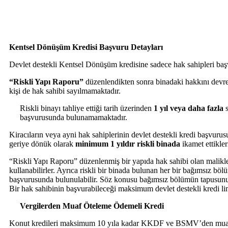
Kentsel Dönüşüm Kredisi Başvuru Detayları
Devlet destekli Kentsel Dönüşüm kredisine sadece hak sahipleri başvu
“Riskli Yapı Raporu”
düzenlendikten sonra binadaki hakkını devred
kişi de hak sahibi sayılmamaktadır.
Riskli binayı tahliye ettiği tarih üzerinden
1 yıl veya daha fazla
s
başvurusunda bulunamamaktadır.
Kiracıların veya ayni hak sahiplerinin devlet destekli kredi başvuru
geriye dönük olarak
minimum 1 yıldır riskli binada
ikamet ettikler
“Riskli Yapı Raporu” düzenlenmiş bir yapıda hak sahibi olan malikle
kullanabilirler. Ayrıca riskli bir binada bulunan her bir bağımsız b
başvurusunda bulunulabilir. Söz konusu bağımsız bölümün tapusunun 
Bir hak sahibinin başvurabileceği maksimum devlet destekli kredi li
Vergilerden Muaf Öteleme Ödemeli Kredi
Konut kredileri maksimum 10 yıla kadar KKDF ve BSMV’den muaf o