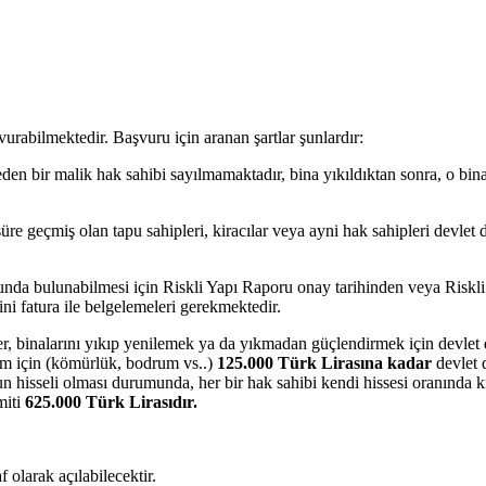
rabilmektedir. Başvuru için aranan şartlar şunlardır:
en bir malik hak sahibi sayılmamaktadır, bina yıkıldıktan sonra, o bina
üre geçmiş olan tapu sahipleri, kiracılar veya ayni hak sahipleri devlet d
sunda bulunabilmesi için Riskli Yapı Raporu onay tarihinden veya Riskli
ini fatura ile belgelemeleri gerekmektedir.
r, binalarını yıkıp yenilemek ya da yıkmadan güçlendirmek için devlet d
ölüm için (kömürlük, bodrum vs..)
125.000 Türk Lirasına kadar
devlet 
hisseli olması durumunda, her bir hak sahibi kendi hissesi oranında kr
miti
625.000 Türk Lirasıdır.
larak açılabilecektir.