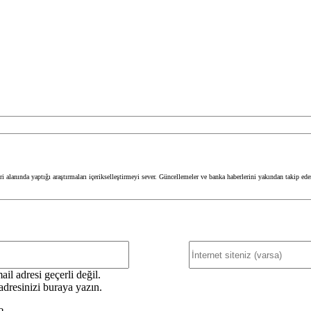
 alanında yaptığı araştırmaları içerikselleştirmeyi sever. Güncellemeler ve banka haberlerini yakından takip ed
E-
Posta:*
il adresi geçerli değil.
adresinizi buraya yazın.