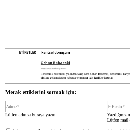
ETIKETLER
kentsel dönüşüm
Orhan Babaeski
https://www.bankaciyim.net
Bankacılık sektörünü yakından takip eden Orhan Babaeski, bankacılık kariyeri
birlikte gelişmelerden haberdar olunması için içerikler hazırlar.
Merak ettiklerini sormak için:
Adınız*
Lütfen adınızı buraya yazın
Yazdığınız ma
Lütfen mail 