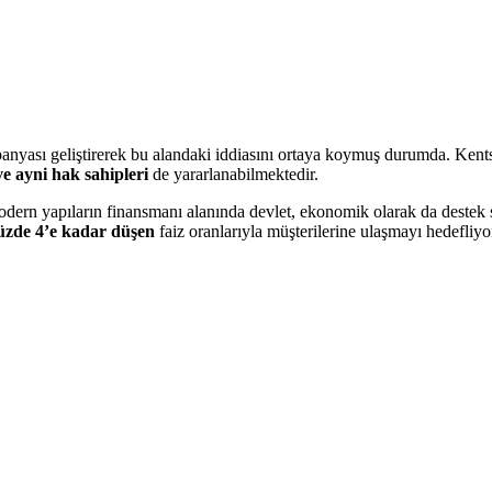
panyası geliştirerek bu alandaki iddiasını ortaya koymuş durumda. Ke
ve ayni hak sahipleri
de yararlanabilmektedir.
modern yapıların finansmanı alanında devlet, ekonomik olarak da destek
üzde 4’e kadar düşen
faiz oranlarıyla müşterilerine ulaşmayı hedefliyo