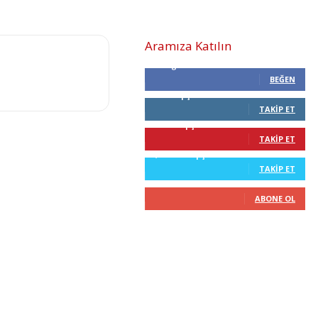
Aramıza Katılın
0
Beğenenler
BEĞEN
0
Takipçiler
TAKIP ET
68
Takipçiler
TAKIP ET
2,210
Takipçiler
TAKIP ET
0
Abone
ABONE OL