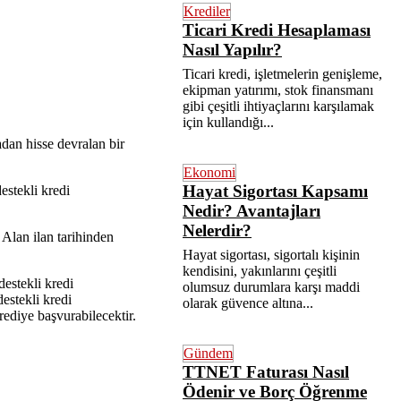
Krediler
Ticari Kredi Hesaplaması
Nasıl Yapılır?
Ticari kredi, işletmelerin genişleme,
ekipman yatırımı, stok finansmanı
gibi çeşitli ihtiyaçlarını karşılamak
için kullandığı...
dan hisse devralan bir
Ekonomi
Hayat Sigortası Kapsamı
estekli kredi
Nedir? Avantajları
Nelerdir?
 Alan ilan tarihinden
Hayat sigortası, sigortalı kişinin
kendisini, yakınlarını çeşitli
estekli kredi
olumsuz durumlara karşı maddi
destekli kredi
olarak güvence altına...
ediye başvurabilecektir.
Gündem
TTNET Faturası Nasıl
Ödenir ve Borç Öğrenme