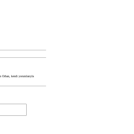
en Orhan, kendi yorumlarıyla
İnternet
siteniz
(varsa)