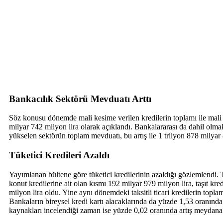
Bankacılık Sektörü Mevduatı Arttı
Söz konusu dönemde mali kesime verilen kredilerin toplamı ile mali k
milyar 742 milyon lira olarak açıklandı. Bankalararası da dahil ol
yükselen sektörün toplam mevduatı, bu artış ile 1 trilyon 878 milyar 
Tüketici Kredileri Azaldı
Yayımlanan bültene göre tüketici kredilerinin azaldığı gözlemlendi. 
konut kredilerine ait olan kısmı 192 milyar 979 milyon lira, taşıt kred
milyon lira oldu. Yine aynı dönemdeki taksitli ticari kredilerin topla
Bankaların bireysel kredi kartı alacaklarında da yüzde 1,53 oranında
kaynakları incelendiği zaman ise yüzde 0,02 oranında artış meydana g