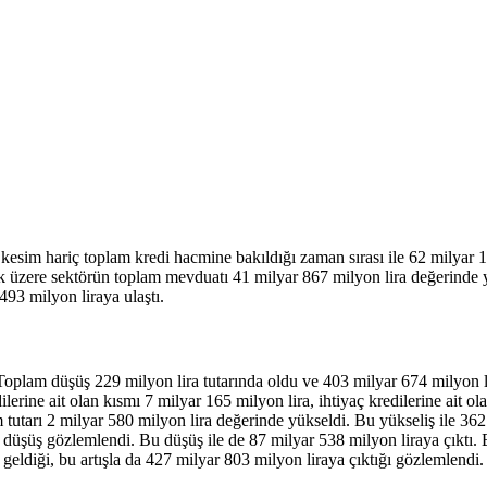
esim hariç toplam kredi hacmine bakıldığı zaman sırası ile 62 milyar 13
mak üzere sektörün toplam mevduatı 41 milyar 867 milyon lira değerinde
493 milyon liraya ulaştı.
Toplam düşüş 229 milyon lira tutarında oldu ve 403 milyar 674 milyon li
ilerine ait olan kısmı 7 milyar 165 milyon lira, ihtiyaç kredilerine ait o
m tutarı 2 milyar 580 milyon lira değerinde yükseldi. Bu yükseliş ile 362
 düşüş gözlemlendi. Bu düşüş ile de 87 milyar 538 milyon liraya çıktı. 
eldiği, bu artışla da 427 milyar 803 milyon liraya çıktığı gözlemlendi.