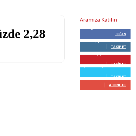
Aramıza Katılın
0
Beğenenler
zde 2,28
BEĞEN
0
Takipçiler
TAKIP ET
68
Takipçiler
TAKIP ET
2,210
Takipçiler
TAKIP ET
0
Abone
ABONE OL