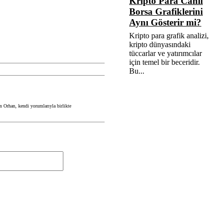
Kripto Para Canlı
Borsa Grafiklerini
Aynı Gösterir mi?
Kripto para grafik analizi,
kripto dünyasındaki
tüccarlar ve yatırımcılar
için temel bir beceridir.
Bu...
en Orhan, kendi yorumlarıyla birlikte
İnternet
siteniz
(varsa)