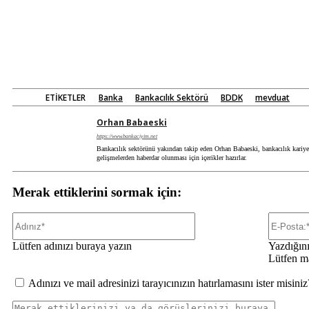
ETIKETLER
Banka
Bankacılık Sektörü
BDDK
mevduat
Orhan Babaeski
https://www.bankaciyim.net
Bankacılık sektörünü yakından takip eden Orhan Babaeski, bankacılık kariyeri
gelişmelerden haberdar olunması için içerikler hazırlar.
Merak ettiklerini sormak için:
Adınız*
Lütfen adınızı buraya yazın
Yazdığını
Lütfen ma
Adınızı ve mail adresinizi tarayıcınızın hatırlamasını ister misiniz
Merak