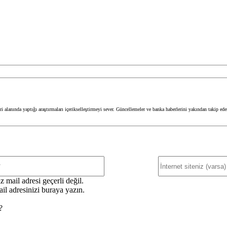
 alanında yaptığı araştırmaları içerikselleştirmeyi sever. Güncellemeler ve banka haberlerini yakından takip ed
E-
Posta:*
z mail adresi geçerli değil.
il adresinizi buraya yazın.
?