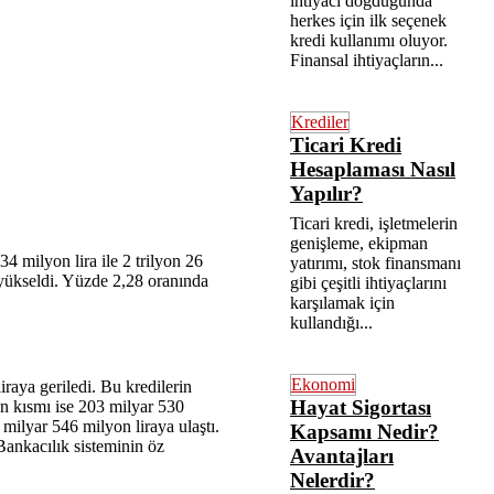
ihtiyacı doğduğunda
herkes için ilk seçenek
kredi kullanımı oluyor.
Finansal ihtiyaçların...
Krediler
Ticari Kredi
Hesaplaması Nasıl
Yapılır?
Ticari kredi, işletmelerin
genişleme, ekipman
4 milyon lira ile 2 trilyon 26
yatırımı, stok finansmanı
 yükseldi. Yüzde 2,28 oranında
gibi çeşitli ihtiyaçlarını
karşılamak için
kullandığı...
Ekonomi
raya geriledi. Bu kredilerin
Hayat Sigortası
lan kısmı ise 203 milyar 530
 milyar 546 milyon liraya ulaştı.
Kapsamı Nedir?
Bankacılık sisteminin öz
Avantajları
Nelerdir?