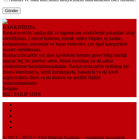
HAKKIMIZDA
Bankacıyım'da bankacılık ve sigortacılık sektörlerini yakından takip
edebilirsiniz. Güncel haberler, merak edilen bilgiler, iş ilanları,
kampanyalar, duyurular ve basın bültenleri için ilgili kategorileri
ziyaret edebilirsiniz.
Bankacıyım.net'te yer alan içeriklerin tamamı genel bilgi niteliği
taşıyıp, hiç bir internet sitesi, finans kuruluşu ya da şahsa
yönlendirme barındırmamaktadır. Bankacıyım.net'in herhangi bir
finans kuruluşuyla, kredi kuruluşuyla, bankayla ya da kredi
sağlayıcılarla direk ya da dolaylı bir şekilde ilişkisi
bulunmamaktadır.
İletişim:
bilgi@bankaciyim.net
BIZI TAKIP EDIN
Anasayfa
Künye
Sitemap
İletişim
Çerez Politikası
© 2013 - 2023 © Tüm Hakları Saklıdır. |
tarafından hazırlandı.