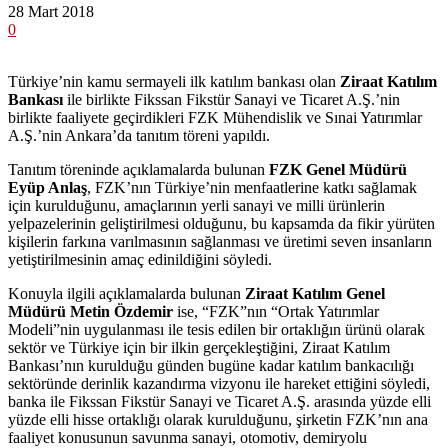
28 Mart 2018
0
Türkiye’nin kamu sermayeli ilk katılım bankası olan
Ziraat Katılım
Bankası
ile birlikte Fikssan Fikstür Sanayi ve Ticaret A.Ş.’nin
birlikte faaliyete geçirdikleri FZK Mühendislik ve Sınai Yatırımlar
A.Ş.’nin Ankara’da tanıtım töreni yapıldı.
Tanıtım töreninde açıklamalarda bulunan
FZK Genel Müdürü
Eyüp Anlaş
, FZK’nın Türkiye’nin menfaatlerine katkı sağlamak
için kurulduğunu, amaçlarının yerli sanayi ve milli ürünlerin
yelpazelerinin geliştirilmesi olduğunu, bu kapsamda da fikir yürüten
kişilerin farkına varılmasının sağlanması ve üretimi seven insanların
yetiştirilmesinin amaç edinildiğini söyledi.
Konuyla ilgili açıklamalarda bulunan
Ziraat Katılım Genel
Müdürü Metin Özdemir
ise, “FZK”nın “Ortak Yatırımlar
Modeli”nin uygulanması ile tesis edilen bir ortaklığın ürünü olarak
sektör ve Türkiye için bir ilkin gerçekleştiğini, Ziraat Katılım
Bankası’nın kurulduğu günden bugüne kadar katılım bankacılığı
sektöründe derinlik kazandırma vizyonu ile hareket ettiğini söyledi,
banka ile Fikssan Fikstür Sanayi ve Ticaret A.Ş. arasında yüzde elli
yüzde elli hisse ortaklığı olarak kurulduğunu, şirketin FZK’nın ana
faaliyet konusunun savunma sanayi, otomotiv, demiryolu