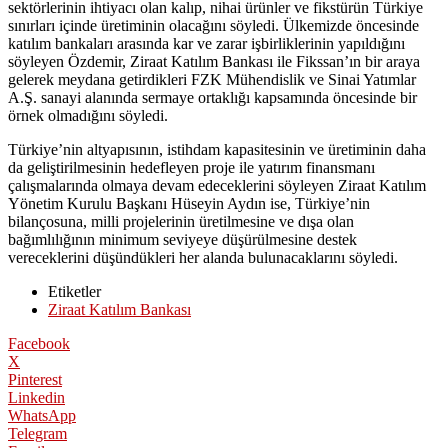
sektörlerinin ihtiyacı olan kalıp, nihai ürünler ve fikstürün Türkiye
sınırları içinde üretiminin olacağını söyledi. Ülkemizde öncesinde
katılım bankaları arasında kar ve zarar işbirliklerinin yapıldığını
söyleyen Özdemir, Ziraat Katılım Bankası ile Fikssan’ın bir araya
gelerek meydana getirdikleri FZK Mühendislik ve Sinai Yatımlar
A.Ş. sanayi alanında sermaye ortaklığı kapsamında öncesinde bir
örnek olmadığını söyledi.
Türkiye’nin altyapısının, istihdam kapasitesinin ve üretiminin daha
da geliştirilmesinin hedefleyen proje ile yatırım finansmanı
çalışmalarında olmaya devam edeceklerini söyleyen Ziraat Katılım
Yönetim Kurulu Başkanı Hüseyin Aydın ise, Türkiye’nin
bilançosuna, milli projelerinin üretilmesine ve dışa olan
bağımlılığının minimum seviyeye düşürülmesine destek
vereceklerini düşündükleri her alanda bulunacaklarını söyledi.
Etiketler
Ziraat Katılım Bankası
Facebook
X
Pinterest
Linkedin
WhatsApp
Telegram