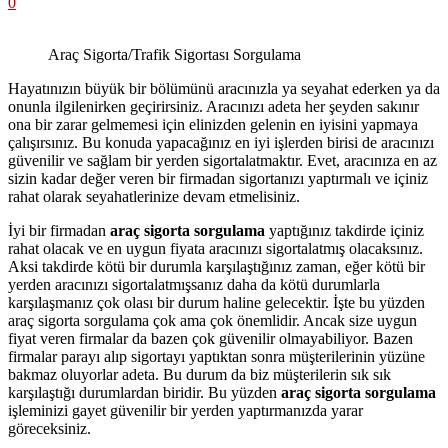
0
Araç Sigorta/Trafik Sigortası Sorgulama
Hayatınızın büyük bir bölümünü aracınızla ya seyahat ederken ya da
onunla ilgilenirken geçirirsiniz. Aracınızı adeta her şeyden sakınır
ona bir zarar gelmemesi için elinizden gelenin en iyisini yapmaya
çalışırsınız. Bu konuda yapacağınız en iyi işlerden birisi de aracınızı
güvenilir ve sağlam bir yerden sigortalatmaktır. Evet, aracınıza en az
sizin kadar değer veren bir firmadan sigortanızı yaptırmalı ve içiniz
rahat olarak seyahatlerinize devam etmelisiniz.
İyi bir firmadan
araç sigorta sorgulama
yaptığınız takdirde içiniz
rahat olacak ve en uygun fiyata aracınızı sigortalatmış olacaksınız.
Aksi takdirde kötü bir durumla karşılaştığınız zaman, eğer kötü bir
yerden aracınızı sigortalatmışsanız daha da kötü durumlarla
karşılaşmanız çok olası bir durum haline gelecektir. İşte bu yüzden
araç sigorta sorgulama çok ama çok önemlidir. Ancak size uygun
fiyat veren firmalar da bazen çok güvenilir olmayabiliyor. Bazen
firmalar parayı alıp sigortayı yaptıktan sonra müşterilerinin yüzüne
bakmaz oluyorlar adeta. Bu durum da biz müşterilerin sık sık
karşılaştığı durumlardan biridir. Bu yüzden
araç sigorta sorgulama
işleminizi gayet güvenilir bir yerden yaptırmanızda yarar
göreceksiniz.