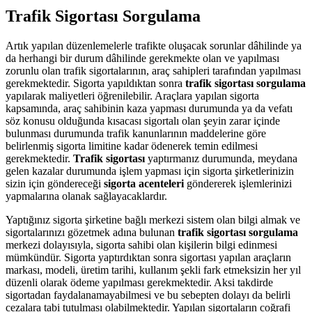
Trafik Sigortası Sorgulama
Artık yapılan düzenlemelerle trafikte oluşacak sorunlar dâhilinde ya
da herhangi bir durum dâhilinde gerekmekte olan ve yapılması
zorunlu olan trafik sigortalarının, araç sahipleri tarafından yapılması
gerekmektedir. Sigorta yapıldıktan sonra
trafik sigortası sorgulama
yapılarak maliyetleri öğrenilebilir. Araçlara yapılan sigorta
kapsamında, araç sahibinin kaza yapması durumunda ya da vefatı
söz konusu olduğunda kısacası sigortalı olan şeyin zarar içinde
bulunması durumunda trafik kanunlarının maddelerine göre
belirlenmiş sigorta limitine kadar ödenerek temin edilmesi
gerekmektedir.
Trafik sigortası
yaptırmanız durumunda, meydana
gelen kazalar durumunda işlem yapması için sigorta şirketlerinizin
sizin için göndereceği
sigorta acenteleri
göndererek işlemlerinizi
yapmalarına olanak sağlayacaklardır.
Yaptığınız sigorta şirketine bağlı merkezi sistem olan bilgi almak ve
sigortalarınızı gözetmek adına bulunan
trafik sigortası sorgulama
merkezi dolayısıyla, sigorta sahibi olan kişilerin bilgi edinmesi
mümkündür. Sigorta yaptırdıktan sonra sigortası yapılan araçların
markası, modeli, üretim tarihi, kullanım şekli fark etmeksizin her yıl
düzenli olarak ödeme yapılması gerekmektedir. Aksi takdirde
sigortadan faydalanamayabilmesi ve bu sebepten dolayı da belirli
cezalara tabi tutulması olabilmektedir. Yapılan sigortaların coğrafi