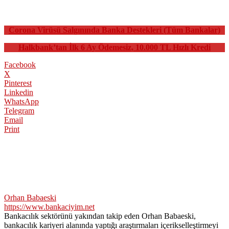
Corona Virüsü Salgınında Banka Destekleri (Tüm Bankalar)
Halkbank’tan İlk 6 Ay Ödemesiz, 10.000 TL Hızlı Kredi
Facebook
X
Pinterest
Linkedin
WhatsApp
Telegram
Email
Print
Orhan Babaeski
https://www.bankaciyim.net
Bankacılık sektörünü yakından takip eden Orhan Babaeski,
bankacılık kariyeri alanında yaptığı araştırmaları içerikselleştirmeyi