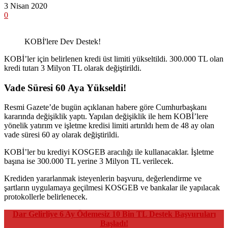
3 Nisan 2020
0
KOBİ'lere Dev Destek!
KOBİ’ler için belirlenen kredi üst limiti yükseltildi. 300.000 TL olan
kredi tutarı 3 Milyon TL olarak değiştirildi.
Vade Süresi 60 Aya Yükseldi!
Resmi Gazete’de bugün açıklanan habere göre Cumhurbaşkanı
kararında değişiklik yaptı. Yapılan değişiklik ile hem KOBİ’lere
yönelik yatırım ve işletme kredisi limiti artırıldı hem de 48 ay olan
vade süresi 60 ay olarak değiştirildi.
KOBİ’ler bu krediyi KOSGEB aracılığı ile kullanacaklar. İşletme
başına ise 300.000 TL yerine 3 Milyon TL verilecek.
Krediden yararlanmak isteyenlerin başvuru, değerlendirme ve
şartların uygulamaya geçilmesi KOSGEB ve bankalar ile yapılacak
protokollerle belirlenecek.
Dar Gelirliye 6 Ay Ödemesiz 10 Bin TL Destek Başvuruları
Başladı!