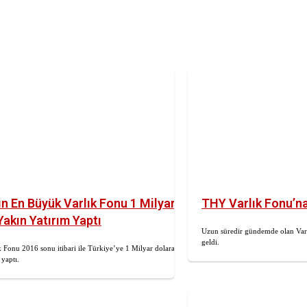
n En Büyük Varlık Fonu 1 Milyar
THY Varlık Fonu’na
Yakın Yatırım Yaptı
Uzun süredir gündemde olan Var
geldi.
 Fonu 2016 sonu itibari ile Türkiye’ye 1 Milyar dolara
 yaptı.