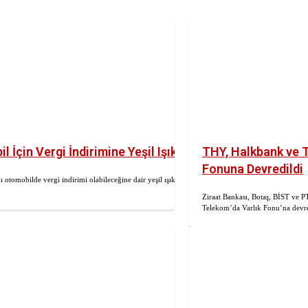
 İçin Vergi İndirimine Yeşil Işık
THY, Halkbank ve 
Fonuna Devredildi
 otomobilde vergi indirimi olabileceğine dair yeşil ışık
Ziraat Bankası, Botaş, BİST ve
Telekom’da Varlık Fonu’na devre