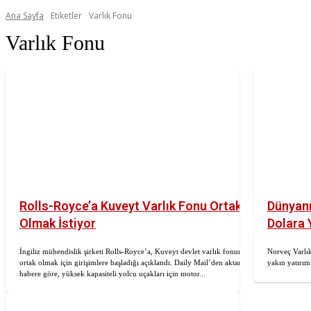
Ana Sayfa
Etiketler
Varlık Fonu
Varlık Fonu
Rolls-Royce’a Kuveyt Varlık Fonu Ortak
Dünyanı
Olmak İstiyor
Dolara 
İngiliz mühendislik şirketi Rolls-Royce’a, Kuveyt devlet varlık fonunun
Norveç Varlık
ortak olmak için girişimlere başladığı açıklandı. Daily Mail’den aktarılan
yakın yatırım
habere göre, yüksek kapasiteli yolcu uçakları için motor...