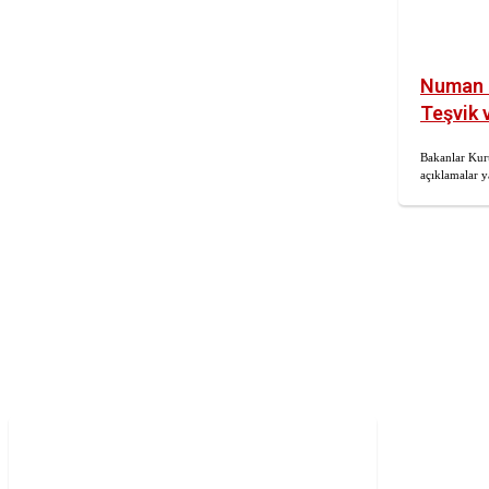
Numan K
Teşvik 
Bakanlar Kuru
açıklamalar 