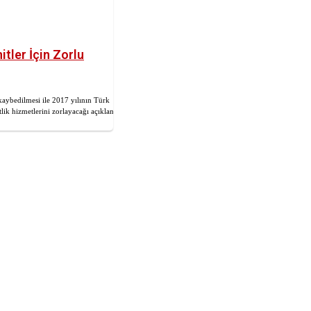
tler İçin Zorlu
aybedilmesi ile 2017 yılının Türk
lik hizmetlerini zorlayacağı açıklandı.