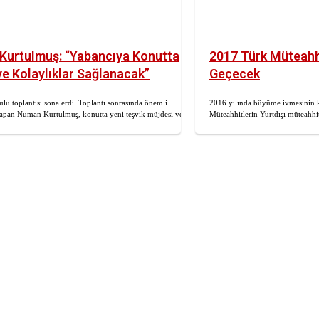
urtulmuş: “Yabancıya Konutta
2017 Türk Müteahhi
ve Kolaylıklar Sağlanacak”
Geçecek
lu toplantısı sona erdi. Toplantı sonrasında önemli
2016 yılında büyüme ivmesinin k
yapan Numan Kurtulmuş, konutta yeni teşvik müjdesi verdi.
Müteahhitlerin Yurtdışı müteahhit