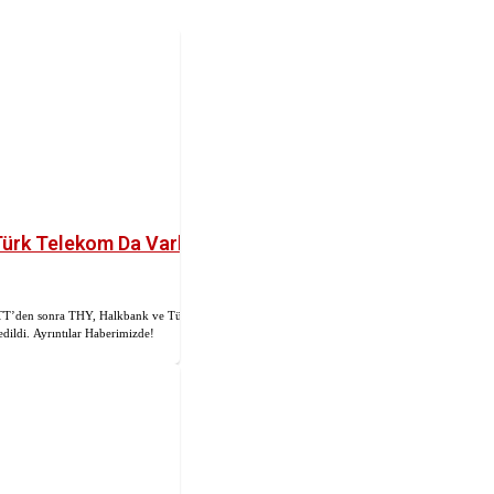
Türk Telekom Da Varlık
 PTT’den sonra THY, Halkbank ve Türk
dildi. Ayrıntılar Haberimizde!