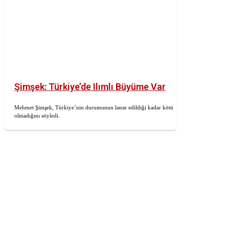
Şimşek: Türkiye’de Ilımlı Büyüme Var
Mehmet Şimşek, Türkiye’nin durumunun lanse edildiği kadar kötü
olmadığını söyledi.