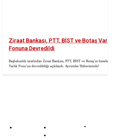
Ziraat Bankası, PTT, BİST ve Botaş Varlık
Fonuna Devredildi
Başbakanlık tarafından Ziraat Bankası, PTT, BİST ve Botaş’ın hisseleri
Varlık Fonu’na devredildiği açıklandı. Ayrıntılar Haberimizde!
Kuveyt
Banka İş
Akbank
Türk
İlanları
Aktif Bank
Katılım