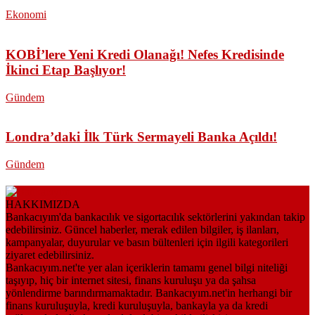
Ekonomi
KOBİ’lere Yeni Kredi Olanağı! Nefes Kredisinde
İkinci Etap Başlıyor!
Gündem
Londra’daki İlk Türk Sermayeli Banka Açıldı!
Gündem
HAKKIMIZDA
Bankacıyım'da bankacılık ve sigortacılık sektörlerini yakından takip
edebilirsiniz. Güncel haberler, merak edilen bilgiler, iş ilanları,
kampanyalar, duyurular ve basın bültenleri için ilgili kategorileri
ziyaret edebilirsiniz.
Bankacıyım.net'te yer alan içeriklerin tamamı genel bilgi niteliği
taşıyıp, hiç bir internet sitesi, finans kuruluşu ya da şahsa
yönlendirme barındırmamaktadır. Bankacıyım.net'in herhangi bir
finans kuruluşuyla, kredi kuruluşuyla, bankayla ya da kredi