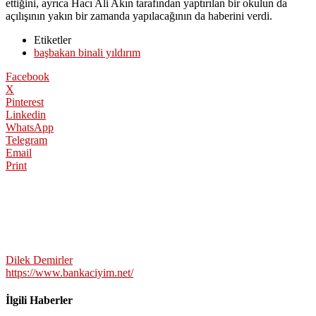
ettiğini, ayrıca Hacı Ali Akın tarafından yaptırılan bir okulun da
açılışının yakın bir zamanda yapılacağının da haberini verdi.
Etiketler
başbakan binali yıldırım
Facebook
X
Pinterest
Linkedin
WhatsApp
Telegram
Email
Print
Dilek Demirler
https://www.bankaciyim.net/
İlgili Haberler