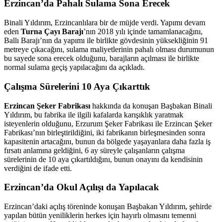
Erzincan’da Pahalı Sulama Sona Erecek
Binali Yıldırım, Erzincanlılara bir de müjde verdi. Yapımı devam
eden
Turna Çayı Barajı
’nın 2018 yılı içinde tamamlanacağını,
Ballı Barajı’nın da yapımı ile birlikte gövdesinin yüksekliğinin 91
metreye çıkacağını, sulama maliyetlerinin pahalı olması durumunun
bu sayede sona erecek olduğunu, barajların açılması ile birlikte
normal sulama geçiş yapılacağını da açıkladı.
Çalışma Sürelerini 10 Aya Çıkarttık
Erzincan Şeker Fabrikası
hakkında da konuşan Başbakan Binali
Yıldırım, bu fabrika ile ilgili kafalarda karışıklık yaratmak
isteyenlerin olduğunu, Erzurum Şeker Fabrikası ile Erzincan Şeker
Fabrikası’nın birleştirildiğini, iki fabrikanın birleşmesinden sonra
kapasitenin artacağını, bunun da bölgede yaşayanlara daha fazla iş
fırsatı anlamına geldiğini, 6 ay süreyle çalışanların çalışma
sürelerinin de 10 aya çıkartıldığını, bunun onayını da kendisinin
verdiğini de ifade etti.
Erzincan’da Okul Açılışı da Yapılacak
Erzincan’daki açılış töreninde konuşan Başbakan Yıldırım, şehirde
yapılan bütün yeniliklerin herkes için hayırlı olmasını temenni