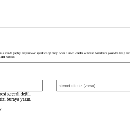
 alanında yaptığı araştırmaları içerikselleştirmeyi sever. Güncellemeler ve banka haberlerini yakından takip ede
ler hazırlar.
E-
Posta:*
esi geçerli değil.
nizi buraya yazın.
?
nizi