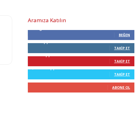
Aramıza Katılın
0
Beğenenler
BEĞEN
0
Takipçiler
TAKIP ET
68
Takipçiler
TAKIP ET
2,210
Takipçiler
TAKIP ET
0
Abone
ABONE OL