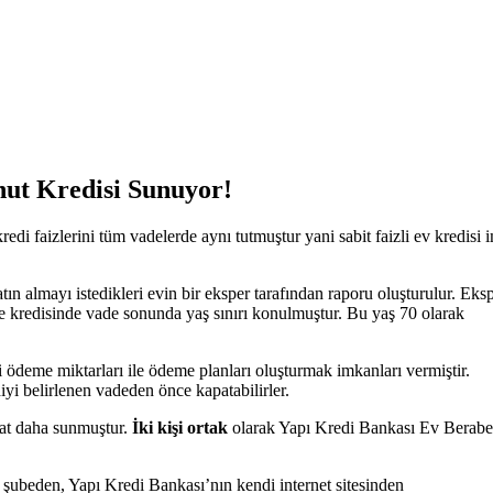
nut Kredisi Sunuyor!
di faizlerini tüm vadelerde aynı tutmuştur yani sabit faizli ev kredisi 
atın almayı istedikleri evin bir eksper tarafından raporu oluşturulur. Eksp
e kredisinde vade sonunda yaş sınırı konulmuştur. Bu yaş 70 olarak
i ödeme miktarları ile ödeme planları oluşturmak imkanları vermiştir.
diyi belirlenen vadeden önce kapatabilirler.
rsat daha sunmuştur.
İki kişi ortak
olarak Yapı Kredi Bankası Ev Berabe
l şubeden, Yapı Kredi Bankası’nın kendi internet sitesinden