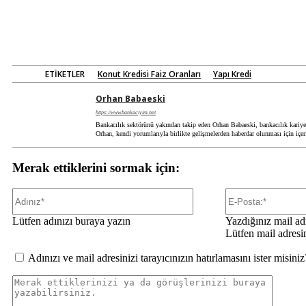
ETIKETLER
Konut Kredisi Faiz Oranları
Yapı Kredi
Orhan Babaeski
https://www.bankaciyim.net
Bankacılık sektörünü yakından takip eden Orhan Babaeski, bankacılık kariyeri
Orhan, kendi yorumlarıyla birlikte gelişmelerden haberdar olunması için içerik
Merak ettiklerini sormak için:
Adınız*
Lütfen adınızı buraya yazın
Yazdığınız mail adr
Lütfen mail adresi
Adınızı ve mail adresinizi tarayıcınızın hatırlamasını ister misiniz
Merak
ettikleri
ya