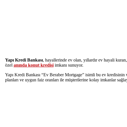
Yapı Kredi Bankası
, hayallerinde ev olan, yıllardır ev hayali kura
özel
anında konut kredisi
imkanı sunuyor.
Yapı Kredi Bankası “Ev Beraber Mortgage” isimli bu ev kredisinin v
planları ve uygun faiz oranları ile müşterilerine kolay imkanlar sağl