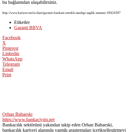
bu bağlantıdan ulaşabilirsiniz.
http://www.kariyer.net/is-ilani/garanti-bankasi-emekli-sandigi-saglik-asistani-1842430?
Etiketler
Garanti BBVA
Facebook
X
Pinterest
Linkedin
WhatsApp
Telegram
Email
Print
Orhan Babaeski
https://www.bankaciyim.net
Bankacılık sektörünü yakından takip eden Orhan Babaeski,
bankacılık kariyeri alanında yaptığı araştırmaları içerikselleştirmeyi