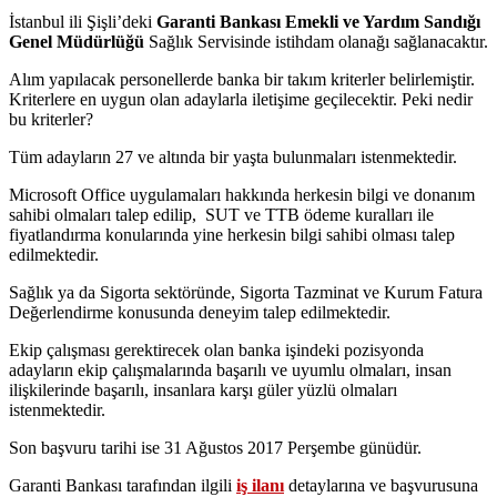
İstanbul ili Şişli’deki
Garanti Bankası Emekli ve Yardım Sandığı
Genel Müdürlüğü
Sağlık Servisinde istihdam olanağı sağlanacaktır.
Alım yapılacak personellerde banka bir takım kriterler belirlemiştir.
Kriterlere en uygun olan adaylarla iletişime geçilecektir. Peki nedir
bu kriterler?
Tüm adayların 27 ve altında bir yaşta bulunmaları istenmektedir.
Microsoft Office uygulamaları hakkında herkesin bilgi ve donanım
sahibi olmaları talep edilip, SUT ve TTB ödeme kuralları ile
fiyatlandırma konularında yine herkesin bilgi sahibi olması talep
edilmektedir.
Sağlık ya da Sigorta sektöründe, Sigorta Tazminat ve Kurum Fatura
Değerlendirme konusunda deneyim talep edilmektedir.
Ekip çalışması gerektirecek olan banka işindeki pozisyonda
adayların ekip çalışmalarında başarılı ve uyumlu olmaları, insan
ilişkilerinde başarılı, insanlara karşı güler yüzlü olmaları
istenmektedir.
Son başvuru tarihi ise 31 Ağustos 2017 Perşembe günüdür.
Garanti Bankası tarafından ilgili
iş ilanı
detaylarına ve başvurusuna