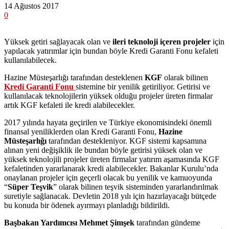
14 Ağustos 2017
0
Yüksek getiri sağlayacak olan ve
ileri teknoloji içeren projeler
için
yapılacak yatırımlar için bundan böyle Kredi Garanti Fonu kefaleti
kullanılabilecek.
Hazine Müsteşarlığı tarafından desteklenen
KGF
olarak bilinen
Kredi Garanti Fonu
sistemine bir yenilik getiriliyor. Getirisi ve
kullanılacak teknolojilerin yüksek olduğu projeler üreten firmalar
artık KGF kefaleti ile kredi alabilecekler.
2017 yılında hayata geçirilen ve Türkiye ekonomisindeki önemli
finansal yeniliklerden olan Kredi Garanti Fonu,
Hazine
Müsteşarlığı
tarafından destekleniyor. KGF sistemi kapsamına
alınan yeni değişiklik ile bundan böyle getirisi yüksek olan ve
yüksek teknolojili projeler üreten firmalar yatırım aşamasında KGF
kefaletinden yararlanarak kredi alabilecekler. Bakanlar Kurulu’nda
onaylanan projeler için geçerli olacak bu yenilik ve kamuoyunda
“
Süper Teşvik
” olarak bilinen teşvik sisteminden yararlandırılmak
suretiyle sağlanacak. Devletin 2018 yılı için hazırlayacağı bütçede
bu konuda bir ödenek ayırmayı planladığı bildirildi.
Başbakan Yardımcısı Mehmet Şimşek
tarafından gündeme