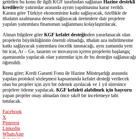
getirilen bu konu ile ilgili KGF tarafından sağlanan
Hazine destekli
krediler
de yatırımlar arasında ayrım yapılmasına karar verildi.
Karara göre Türkiye ekonomisine katkı sağlayacak, özellikle de
ithalatın azalmasına dersek sağlayacak üretimlere dair projelere
yapılan yatırımlara finansman sağlanması kolaylaştırılacak.
Alınan bilgilere göre
KGF kefalet desteği
nden yararlanacak olan
projelerin büyüklüğünün önemli olmadığı, ithalatı aza indirilmesine
katkı sağlayacak yatırımlara öncelik tanınacağı, aynı zamanda yeni
bir icat, Ar – Ge, tasarım ve inovasyon içeren projelerin başlangıç
aşamasında yapılacak olan yatırımlar için de bu desteğin sağlanacağı
öğrenildi.
Buna göre; Kredi Garanti Fonu ile Hazine Müsteşarlığı arasında
yapılan protokol sözleşmesi kapsamında kefalet desteği verilecek
olan bu projeler için ayrı bir ödenek ayrılacak ve 1 yıl süresince
projelere ödeme yapılacak.
KGF kefaleti alabilmek için
başvuru
yapan projeler onay almadan önce sıkı9 bir incelemeye tabi
tutulacak.
Facebook
X
Pinterest
Linkedin
WhatsApp